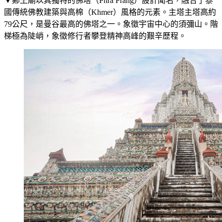
▼鄭王廟以其獨特的佛塔（Phra Prang）設計聞名，融合了泰
國傳統佛教建築與高棉（Khmer）風格的元素。主塔主塔高約
79公尺，是曼谷最高的佛塔之一。象徵宇宙中心的須彌山。階
梯極為陡峭，象徵修行者攀登精神高峰的艱辛歷程。