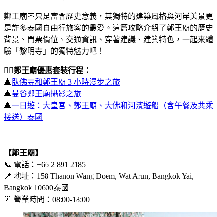
鄭王廟不只是富含歷史意義，其獨特的建築風格與河岸美景更
是許多泰國自由行旅客的最愛。這篇攻略介紹了鄭王廟的歷史
背景、門票價位、交通資訊、穿著建議、建築特色，一起來體
驗「黎明寺」的獨特魅力吧！
🚶‍♀️
鄭王廟優惠套裝行程：
🔺
臥佛寺和鄭王廟 3 小時漫步之旅
🔺
曼谷鄭王廟攝影之旅
🔺
一日遊：大皇宮、鄭王廟、大佛和河濱遊船（含午餐及共乘
接送）泰國
【鄭王廟】
📞 電話：+66 2 891 2185
📍 地址：158 Thanon Wang Doem, Wat Arun, Bangkok Yai,
Bangkok 10600泰國
⏰ 營業時間：08:00-18:00