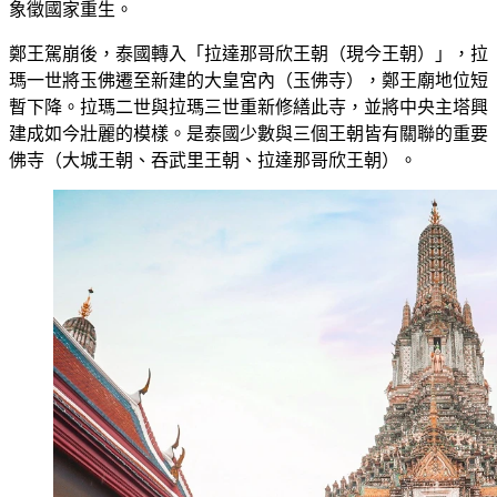
象徵國家重生。
鄭王駕崩後，泰國轉入「拉達那哥欣王朝（現今王朝）」，拉
瑪一世將玉佛遷至新建的大皇宮內（玉佛寺），鄭王廟地位短
暫下降。拉瑪二世與拉瑪三世重新修繕此寺，並將中央主塔興
建成如今壯麗的模樣。是泰國少數與三個王朝皆有關聯的重要
佛寺（大城王朝、吞武里王朝、拉達那哥欣王朝）。