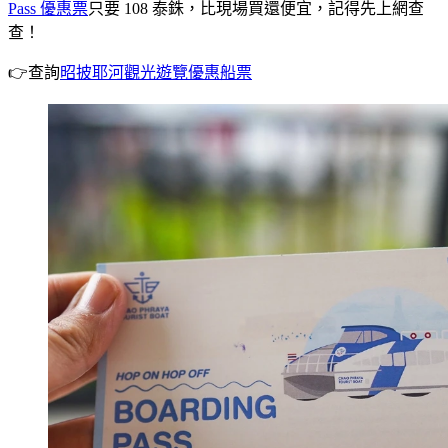
Pass 優惠票
只要 108 泰銖，比現場買還便宜，記得先上網查
查！
👉查詢
昭披耶河觀光遊覽優惠船票