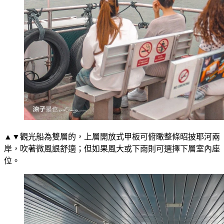
▲▼觀光船為雙層的，上層開放式甲板可俯瞰整條昭披耶河兩
岸，吹著微風詪舒適；但如果風大或下雨則可選擇下層室內座
位。