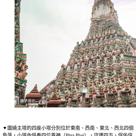
▼圍繞主塔的四座小塔分別位於東南、西南、東北、西北四個
角落，小塔內供奉四位風神（Phra Phai），守護四方，保佑信