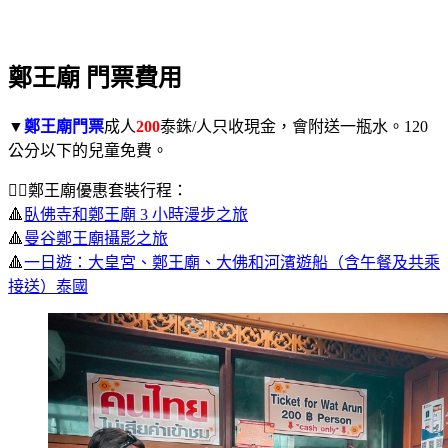
鄭王廟 門票費用
▼
鄭王廟門票
成人
200
泰銖/人只收現金，會附送一瓶水。120
公分以下的兒童免費。
🚶‍♀️鄭王廟優惠套裝行程：
🔺
臥佛寺和鄭王廟 3 小時漫步之旅
🔺
曼谷鄭王廟攝影之旅
🔺
一日遊：大皇宮、鄭王廟、大佛和河濱遊船（含午餐及共乘
接送）泰國