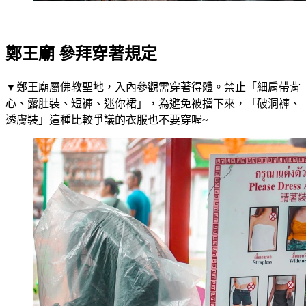
鄭王廟 參拜穿著規定
▼鄭王廟屬佛教聖地，入內參觀需穿著得體。禁止「細肩帶背
心、露肚裝、短褲、迷你裙」，為避免被擋下來，「破洞褲、
透膚裝」這種比較爭議的衣服也不要穿喔~