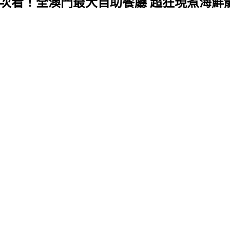
次看！全澳門最大自助餐廳 超狂現煮海鮮龍蝦