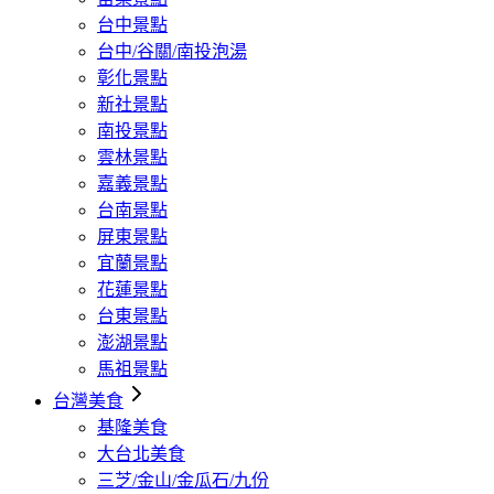
台中景點
台中/谷關/南投泡湯
彰化景點
新社景點
南投景點
雲林景點
嘉義景點
台南景點
屏東景點
宜蘭景點
花蓮景點
台東景點
澎湖景點
馬祖景點
台灣美食
基隆美食
大台北美食
三芝/金山/金瓜石/九份