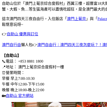
自助山位於「澳門上葡京綜合度假村」西翼三樓，超豐富18大
蟹、大蝦、魚…等生猛海產可以盡情吃超狂，是全澳門最大的
這次澳門四天三夜自由行，入住飯店「
澳門上葡京
」與「
Palaz
鬆愜意玩呀~
👉
自助山 優惠與訂位
澳門自行由
懶人包👉
澳門自由行︱澳門四天三夜怎麼玩？！澳
【自助山】
📞電話： +853 8881 1800
📍地址： 澳門上葡京綜合度假村一樓
⏰營業時間：
早餐 早上7:00-10:30
午餐 中午12:00-下午15:00
晚餐 晚上18:00-晚上22:00
🏡
自助山 官方網站