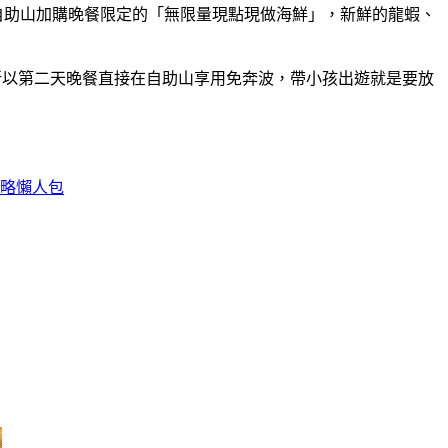
自助山加購晚餐限定的「無限量現點現做海鮮」，新鮮的龍蝦、
所以第二天晚餐直接在自助山享用免奔波，帶小孩出遊就是要放
攻略懶人包