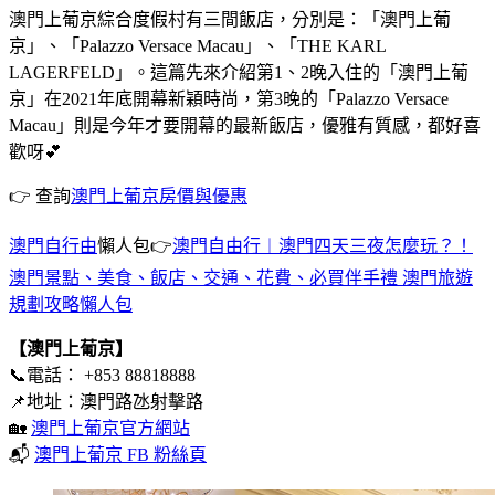
澳門上葡京綜合度假村有三間飯店，分別是：「澳門上葡
京」、「Palazzo Versace Macau」、「THE KARL
LAGERFELD」。這篇先來介紹第1、2晚入住的「澳門上葡
京」在2021年底開幕新穎時尚，第3晚的「Palazzo Versace
Macau」則是今年才要開幕的最新飯店，優雅有質感，都好喜
歡呀💕
👉 查詢
澳門上葡京房價與優惠
澳門自行由
懶人包👉
澳門自由行︱澳門四天三夜怎麼玩？！
澳門景點、美食、飯店、交通、花費、必買伴手禮 澳門旅遊
規劃攻略懶人包
【澳門上葡京】
📞電話： +853 88818888
📌地址：澳門路氹射擊路
🏡
澳門上葡京官方網站
📬
澳門上葡京 FB 粉絲頁