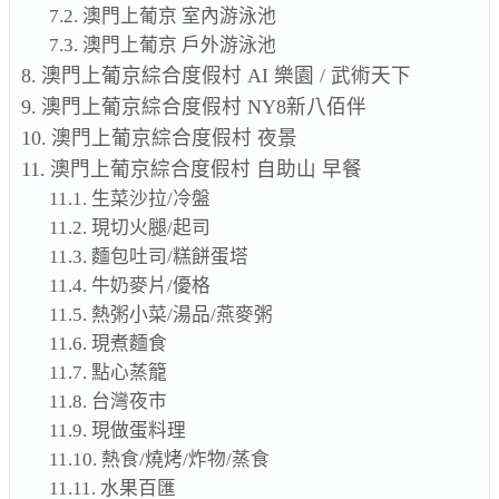
澳門上葡京 室內游泳池
澳門上葡京 戶外游泳池
澳門上葡京綜合度假村 AI 樂園 / 武術天下
澳門上葡京綜合度假村 NY8新八佰伴
澳門上葡京綜合度假村 夜景
澳門上葡京綜合度假村 自助山 早餐
生菜沙拉/冷盤
現切火腿/起司
麵包吐司/糕餅蛋塔
牛奶麥片/優格
熱粥小菜/湯品/燕麥粥
現煮麵食
點心蒸籠
台灣夜市
現做蛋料理
熱食/燒烤/炸物/蒸食
水果百匯