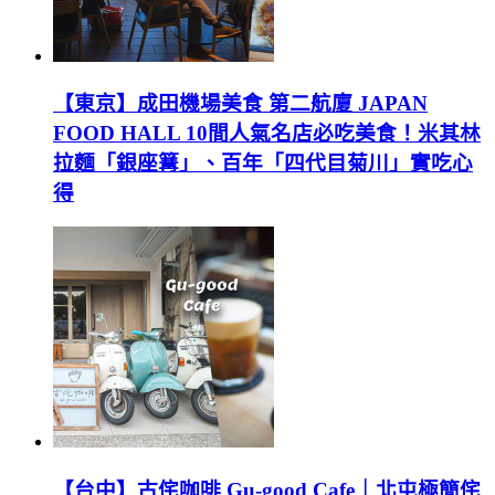
【東京】成田機場美食 第二航廈 JAPAN
FOOD HALL 10間人氣名店必吃美食！米其林
拉麵「銀座篝」、百年「四代目菊川」實吃心
得
【台中】古侘咖啡 Gu-good Cafe｜北屯極簡侘