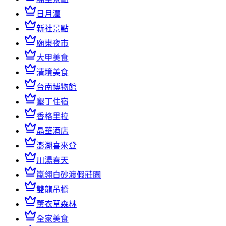
日月潭
新社景點
廟東夜市
大甲美食
清境美食
台南博物館
墾丁住宿
香格里拉
晶華酒店
澎湖喜來登
川湯春天
嵐翎白砂渡假莊園
雙龍吊橋
薰衣草森林
全家美食