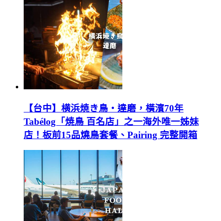
【台中】横浜焼き鳥‧達磨，橫濱70年
Tabélog「焼鳥 百名店」之一海外唯一姊妹
店！板前15品燒鳥套餐、Pairing 完整開箱