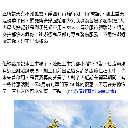
正所謂天有不測風雲，樂園有雨難行(哪門子成語)，加上當天
是淡季平日，暹羅傳奇樂園遊客少到我以為包場了呢(撥髮)人
少最大好處就是到哪兒都不用人擠人，傳統服飾體驗時，想怎
麼拍都沒人趕你，連娜娜鬼屋都有專鬼驚嚇服務，不用怕娜娜
遺忘你，是不是很棒👍
但缺點甭說水上市場了，連陸上市集都小貓2、3隻，也沒辦法
有近距離戲劇表演，加上目前園區還有許多設施在趕工中，尚
未完善啟用，是要我再訪就是了！對了！近期在開幕期間，有
一些特惠活動，像6月前有單門票250銖的優惠，但現在好像沒
了，有要去的可以先查一下喔！(👉
點這裡查詢優惠票價
)