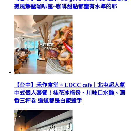
寂風靜謐咖啡館~咖啡甜點都蠻有水準的耶
【台中】禾作食堂 × LOCC cafe｜北屯超人氣
中式個人套餐！桂花冰梅骨、川味口水雞、酒
香三杯卷 道道都是白飯殺手