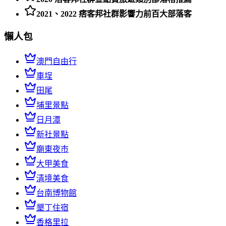
2021、2022 痞客邦社群影響力前百大部落客
懶人包
澳門自由行
車埕
田尾
埔里景點
日月潭
新社景點
廟東夜市
大甲美食
清境美食
台南博物館
墾丁住宿
香格里拉