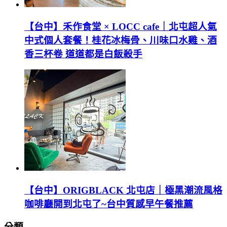
【台中】禾作食堂 × LOCC cafe｜北屯超人氣
中式個人套餐！桂花冰梅骨、川味口水雞、酒
香三杯卷 道道都是白飯殺手
【台中】ORIGBLACK 北屯店｜極黑潮流風格
咖啡廳開到北屯了~台中質感早午餐推薦
分類