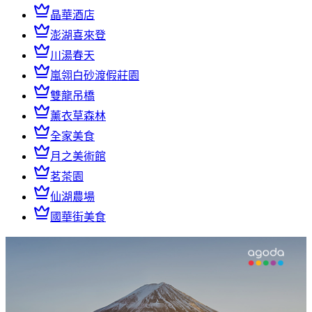
晶華酒店
澎湖喜來登
川湯春天
嵐翎白砂渡假莊園
雙龍吊橋
薰衣草森林
全家美食
月之美術館
茗茶園
仙湖農場
國華街美食