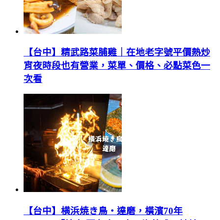
【台中】精武路菜脯雞｜在地老字號平價熱炒
宵夜時段也有營業，菜單、價格、必點菜色一
次看
【台中】横浜焼き鳥‧達磨，橫濱70年