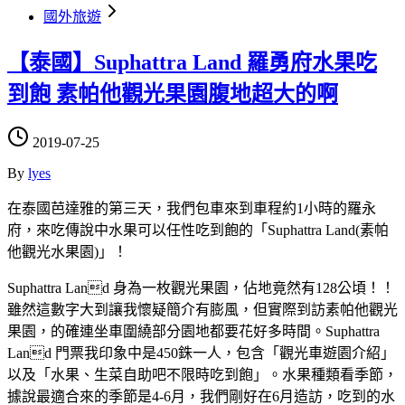
國外旅遊
【泰國】Suphattra Land 羅勇府水果吃
到飽 素帕他觀光果園腹地超大的啊
2019-07-25
By
lyes
在泰國芭達雅的第三天，我們包車來到車程約1小時的羅永
府，來吃傳說中水果可以任性吃到飽的「Suphattra Land(素帕
他觀光水果園)」！
Suphattra Land 身為一枚觀光果園，佔地竟然有128公頃！！
雖然這數字大到讓我懷疑簡介有膨風，但實際到訪素帕他觀光
果園，的確連坐車圍繞部分園地都要花好多時間。Suphattra
Land 門票我印象中是450銖一人，包含「觀光車遊園介紹」
以及「水果、生菜自助吧不限時吃到飽」。水果種類看季節，
據說最適合來的季節是4-6月，我們剛好在6月造訪，吃到的水