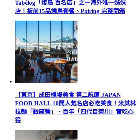
Tabélog「焼鳥 百名店」之一海外唯一姊妹
店！板前15品燒鳥套餐、Pairing 完整開箱
【東京】成田機場美食 第二航廈 JAPAN
FOOD HALL 10間人氣名店必吃美食！米其林
拉麵「銀座篝」、百年「四代目菊川」實吃心
得