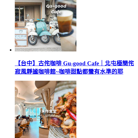
【台中】古侘咖啡 Gu-good Cafe｜北屯極簡侘
寂風靜謐咖啡館~咖啡甜點都蠻有水準的耶