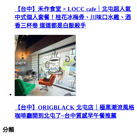
【台中】禾作食堂 × LOCC cafe｜北屯超人氣
中式個人套餐！桂花冰梅骨、川味口水雞、酒
香三杯卷 道道都是白飯殺手
【台中】ORIGBLACK 北屯店｜極黑潮流風格
咖啡廳開到北屯了~台中質感早午餐推薦
分類