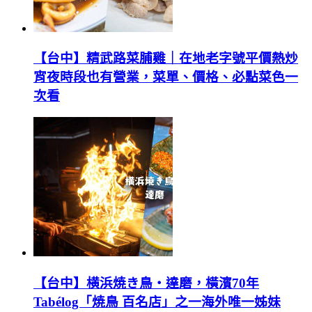
【台中】精武路菜脯雞｜在地老字號平價熱炒
宵夜時段也有營業，菜單、價格、必點菜色一
次看
【台中】横浜焼き鳥‧達磨，橫濱70年
Tabélog「焼鳥 百名店」之一海外唯一姊妹