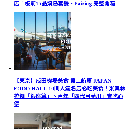
店！板前15品燒鳥套餐、Pairing 完整開箱
【東京】成田機場美食 第二航廈 JAPAN
FOOD HALL 10間人氣名店必吃美食！米其林
拉麵「銀座篝」、百年「四代目菊川」實吃心
得