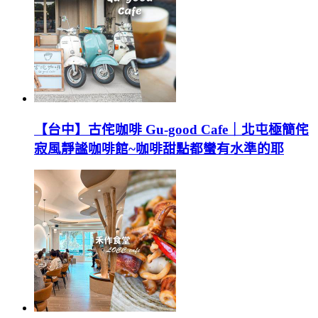
【台中】古侘咖啡 Gu-good Cafe｜北屯極簡侘
寂風靜謐咖啡館~咖啡甜點都蠻有水準的耶