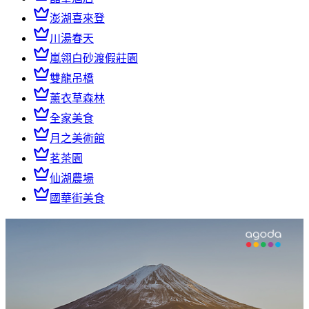
澎湖喜來登
川湯春天
嵐翎白砂渡假莊園
雙龍吊橋
薰衣草森林
全家美食
月之美術館
茗茶園
仙湖農場
國華街美食