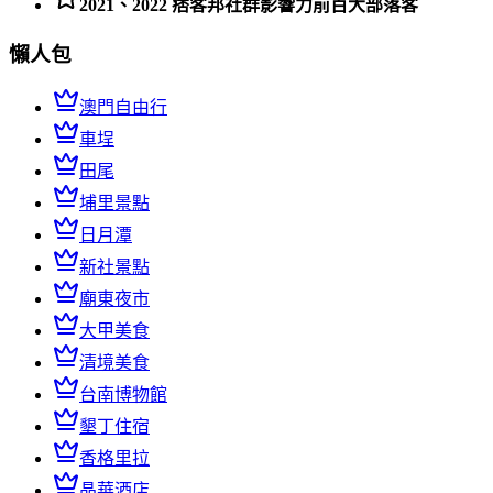
2021、2022 痞客邦社群影響力前百大部落客
懶人包
澳門自由行
車埕
田尾
埔里景點
日月潭
新社景點
廟東夜市
大甲美食
清境美食
台南博物館
墾丁住宿
香格里拉
晶華酒店