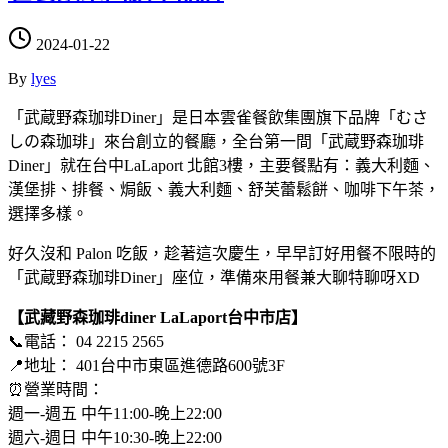
2024-01-22
By
lyes
「武蔵野森珈琲Diner」是日本雲雀餐飲集團旗下品牌「むさ
しの森珈琲」來台創立的餐廳，全台第一間「武蔵野森珈琲
Diner」就在台中LaLaport 北館3樓，主要餐點有：義大利麵、
漢堡排、排餐、焗飯、義大利麵、舒芙蕾鬆餅、咖啡下午茶，
選擇多樣。
好久沒和 Palon 吃飯，趁著這次慶生，早早訂好用餐不限時的
「武蔵野森珈琲Diner」座位，準備來用餐兼大聊特聊呀XD
【武藏野森珈琲diner LaLaport台中市店】
📞電話： 04 2215 2565
📍地址： 401台中市東區進德路600號3F
⏰營業時間：
週一-週五 中午11:00-晚上22:00
週六-週日 中午10:30-晚上22:00