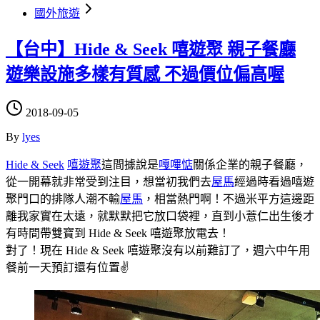
國外旅遊
【台中】Hide & Seek 嘻遊聚 親子餐廳
遊樂設施多樣有質感 不過價位偏高喔
2018-09-05
By
lyes
Hide & Seek
嘻遊聚
這間據說是
嘎嗶惦
關係企業的親子餐廳，
從一開幕就非常受到注目，想當初我們去
屋馬
經過時看過嘻遊
聚門口的排隊人潮不輸
屋馬
，相當熱門啊！不過米平方這邊距
離我家實在太遠，就默默把它放口袋裡，直到小薏仁出生後才
有時間帶雙寶到 Hide & Seek 嘻遊聚放電去！
對了！現在 Hide & Seek 嘻遊聚沒有以前難訂了，週六中午用
餐前一天預訂還有位置✌️