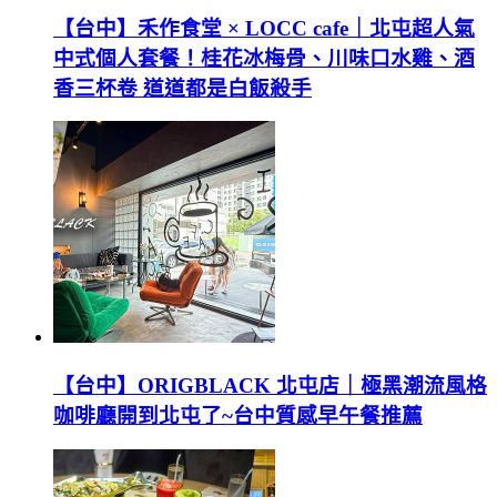
【台中】禾作食堂 × LOCC cafe｜北屯超人氣
中式個人套餐！桂花冰梅骨、川味口水雞、酒
香三杯卷 道道都是白飯殺手
【台中】ORIGBLACK 北屯店｜極黑潮流風格
咖啡廳開到北屯了~台中質感早午餐推薦