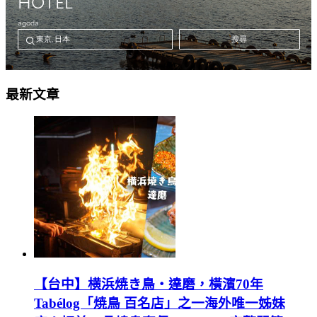
最新文章
【台中】横浜焼き鳥‧達磨，橫濱70年
Tabélog「焼鳥 百名店」之一海外唯一姊妹