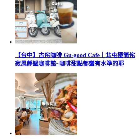
【台中】古侘咖啡 Gu-good Cafe｜北屯極簡侘
寂風靜謐咖啡館~咖啡甜點都蠻有水準的耶