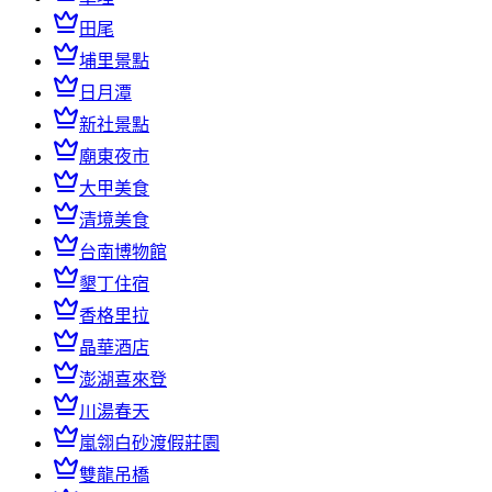
田尾
埔里景點
日月潭
新社景點
廟東夜市
大甲美食
清境美食
台南博物館
墾丁住宿
香格里拉
晶華酒店
澎湖喜來登
川湯春天
嵐翎白砂渡假莊園
雙龍吊橋