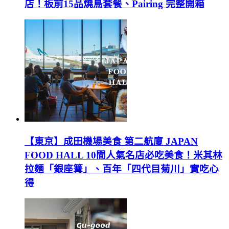
店！板前15品燒鳥套餐、Pairing 完整開箱
【東京】成田機場美食 第二航廈 JAPAN
FOOD HALL 10間人氣名店必吃美食！米其林
拉麵「銀座篝」、百年「四代目菊川」實吃心
得