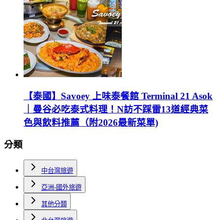
【泰國】Savoey 上味泰餐館 Terminal 21 Asok
｜曼谷必吃泰式料理！N訪不踩雷13道經典菜
色與飲料推薦（附2026最新菜單)
分類
中台灣旅遊
亞洲-國外旅遊
其他分類