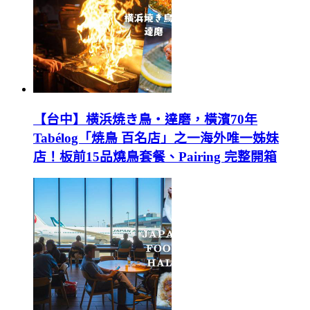
【台中】横浜焼き鳥‧達磨，橫濱70年
Tabélog「焼鳥 百名店」之一海外唯一姊妹
店！板前15品燒鳥套餐、Pairing 完整開箱