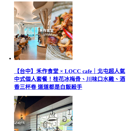
【台中】禾作食堂 × LOCC cafe｜北屯超人氣
中式個人套餐！桂花冰梅骨、川味口水雞、酒
香三杯卷 道道都是白飯殺手