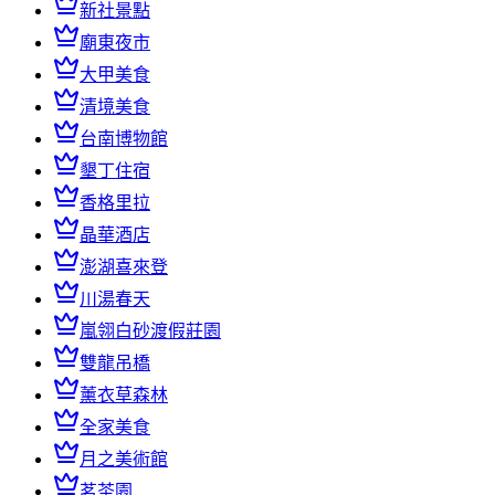
新社景點
廟東夜市
大甲美食
清境美食
台南博物館
墾丁住宿
香格里拉
晶華酒店
澎湖喜來登
川湯春天
嵐翎白砂渡假莊園
雙龍吊橋
薰衣草森林
全家美食
月之美術館
茗茶園