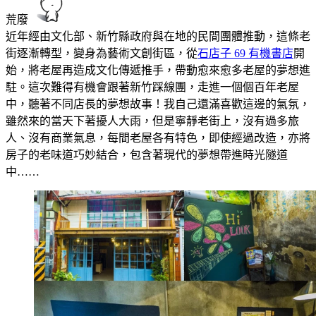
荒廢
近年經由文化部、新竹縣政府與在地的民間團體推動，這條老
街逐漸轉型，變身為藝術文創街區，從
石店子 69 有機書店
開
始，將老屋再造成文化傳遞推手，帶動愈來愈多老屋的夢想進
駐。這次難得有機會跟著新竹踩線團，走進一個個百年老屋
中，聽著不同店長的夢想故事！我自己還滿喜歡這邊的氣氛，
雖然來的當天下著擾人大雨，但是寧靜老街上，沒有過多旅
人、沒有商業氣息，每間老屋各有特色，即使經過改造，亦將
房子的老味道巧妙結合，包含著現代的夢想帶進時光隧道
中……