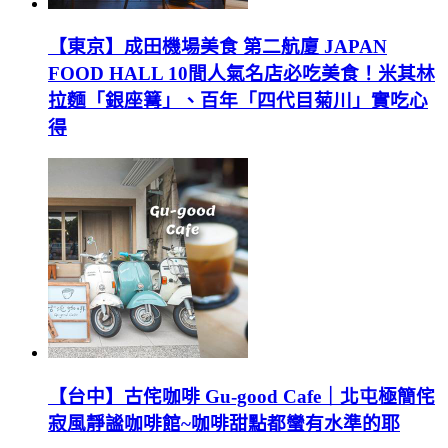
【東京】成田機場美食 第二航廈 JAPAN
FOOD HALL 10間人氣名店必吃美食！米其林
拉麵「銀座篝」、百年「四代目菊川」實吃心
得
【台中】古侘咖啡 Gu-good Cafe｜北屯極簡侘
寂風靜謐咖啡館~咖啡甜點都蠻有水準的耶