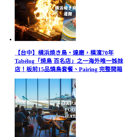
【台中】横浜焼き鳥‧達磨，橫濱70年
Tabélog「焼鳥 百名店」之一海外唯一姊妹
店！板前15品燒鳥套餐、Pairing 完整開箱