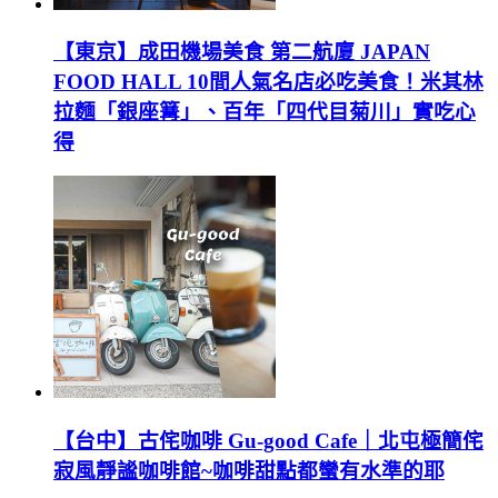
【東京】成田機場美食 第二航廈 JAPAN
FOOD HALL 10間人氣名店必吃美食！米其林
拉麵「銀座篝」、百年「四代目菊川」實吃心
得
【台中】古侘咖啡 Gu-good Cafe｜北屯極簡侘
寂風靜謐咖啡館~咖啡甜點都蠻有水準的耶