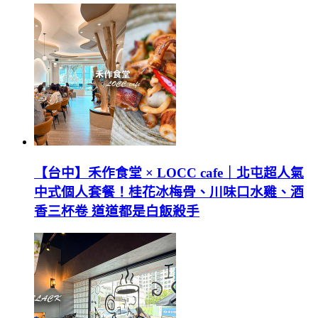
【台中】禾作食堂 × LOCC cafe｜北屯超人氣
中式個人套餐！桂花冰梅骨、川味口水雞、酒
香三杯卷 道道都是白飯殺手