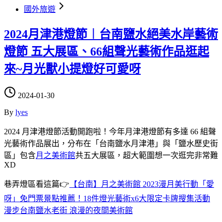
國外旅遊
2024月津港燈節︱台南鹽水絕美水岸藝術
燈節 五大展區、66組聲光藝術作品逛起
來~月光獸小提燈好可愛呀
2024-01-30
By
lyes
2024 月津港燈節活動開跑啦！今年月津港燈節有多達 66 組聲
光藝術作品展出，分布在「台南鹽水月津港」與「鹽水歷史街
區」包含
月之美術館
共五大展區，超大範圍想一次逛完非常難
XD
巷弄燈區看這篇👉
【台南】月之美術館 2023漫月美行動「愛
呀」免門票景點推薦！18件燈光藝術x6大限定卡牌搜集活動
漫步台南鹽水老街 浪漫的夜間美術館