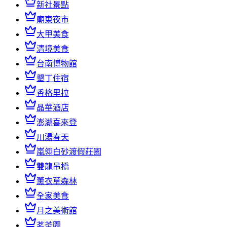
新社景點
廟東夜市
大甲美食
清境美食
台南博物館
墾丁住宿
香格里拉
晶華酒店
澎湖喜來登
川湯春天
嵐翎白砂渡假莊園
雙龍吊橋
薰衣草森林
全家美食
月之美術館
茗茶園