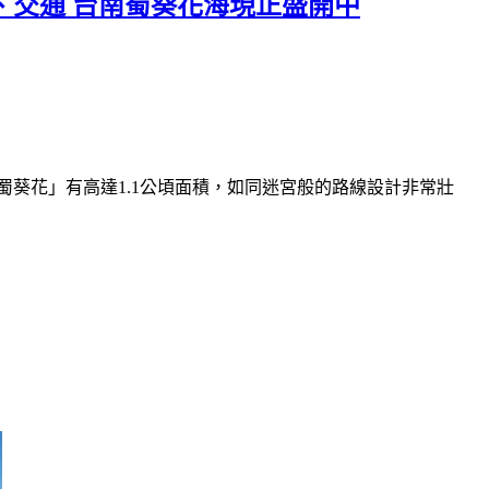
、交通 台南蜀葵花海現正盛開中
蜀葵花」有高達1.1公頃面積，如同迷宮般的路線設計非常壯