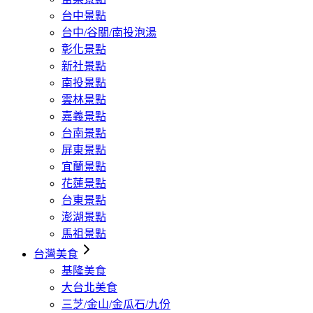
台中景點
台中/谷關/南投泡湯
彰化景點
新社景點
南投景點
雲林景點
嘉義景點
台南景點
屏東景點
宜蘭景點
花蓮景點
台東景點
澎湖景點
馬祖景點
台灣美食
基隆美食
大台北美食
三芝/金山/金瓜石/九份