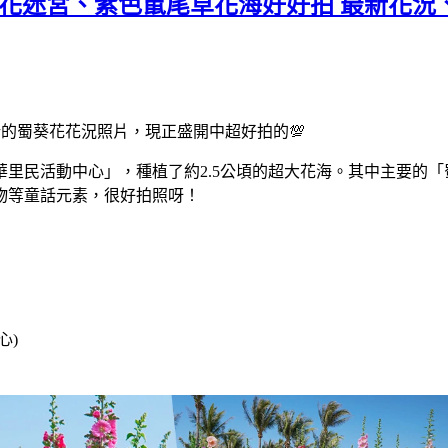
蜀葵花迷宮、紫色鼠尾草花海好好拍 最新花況
新的蜀葵花花況照片，現正盛開中超好拍的💯
里民活動中心」，種植了約2.5公頃的超大花海。其中主要的「
物等童話元素，很好拍照呀！
心)