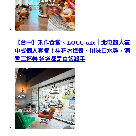
【台中】禾作食堂 × LOCC cafe｜北屯超人氣
中式個人套餐！桂花冰梅骨、川味口水雞、酒
香三杯卷 道道都是白飯殺手