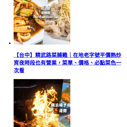
【台中】精武路菜脯雞｜在地老字號平價熱炒
宵夜時段也有營業，菜單、價格、必點菜色一
次看