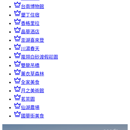
台南博物館
墾丁住宿
香格里拉
晶華酒店
澎湖喜來登
川湯春天
嵐翎白砂渡假莊園
雙龍吊橋
薰衣草森林
全家美食
月之美術館
茗茶園
仙湖農場
國華街美食