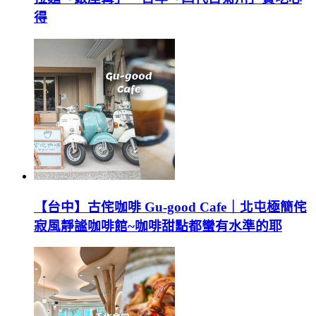
得
【台中】古侘咖啡 Gu-good Cafe｜北屯極簡侘
寂風靜謐咖啡館~咖啡甜點都蠻有水準的耶