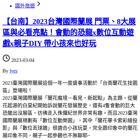
國外旅遊
【台南】2023台灣國際蘭展 門票、8大展
區與必看亮點！會動的恐龍x數位互動遊
戲x親子DIY 帶小孩來也好玩
2023-03-04
By
lyes
2023臺灣國際蘭展這個一年一度盛事活動於「台南蘭花生技園
區」登場啦！
2023臺灣國際蘭展「蘭花魔境－看見，新起點」為主題，從蘭
花起源的白堊紀開始訴說蘭花發展歷史，還有4隻會動的巨大
恐龍出沒展區，彷彿走入侏儸紀世界非常有趣。而且2023臺灣
國際蘭展規劃有「數位互動樂園」，其中「蘭花畢卡索彩繪投
影」與「數位丟球牆」很適合小孩玩耍，完全跟印象中的蘭花
展印象不同，親子一起參觀也不無聊耶~