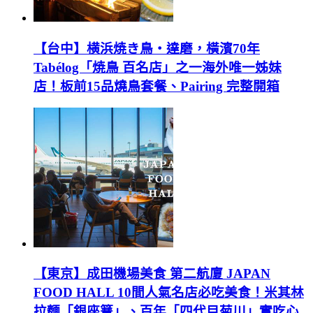
【台中】横浜焼き鳥‧達磨，橫濱70年
Tabélog「焼鳥 百名店」之一海外唯一姊妹
店！板前15品燒鳥套餐、Pairing 完整開箱
【東京】成田機場美食 第二航廈 JAPAN
FOOD HALL 10間人氣名店必吃美食！米其林
拉麵「銀座篝」、百年「四代目菊川」實吃心