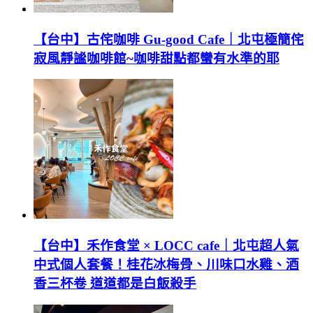
【台中】古侘咖啡 Gu-good Cafe｜北屯極簡侘
寂風靜謐咖啡館~咖啡甜點都蠻有水準的耶
【台中】禾作食堂 × LOCC cafe｜北屯超人氣
中式個人套餐！桂花冰梅骨、川味口水雞、酒
香三杯卷 道道都是白飯殺手