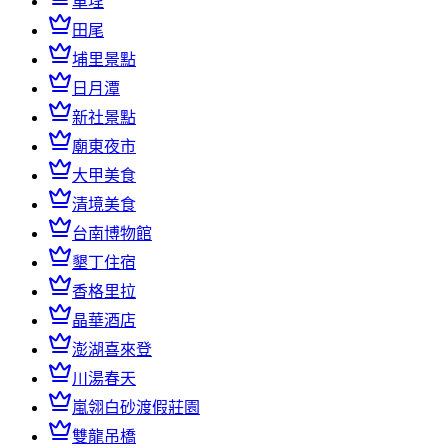
車埕
田尾
埔里景點
日月潭
新社景點
廟東夜市
大甲美食
清境美食
台南博物館
墾丁住宿
香格里拉
晶華酒店
澎湖喜來登
川湯春天
嵐翎白砂渡假莊園
雙龍吊橋