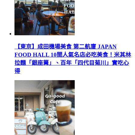
【東京】成田機場美食 第二航廈 JAPAN
FOOD HALL 10間人氣名店必吃美食！米其林
拉麵「銀座篝」、百年「四代目菊川」實吃心
得