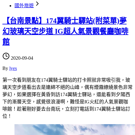
國外旅遊
【台南景點】174翼騎士驛站(附菜單)夢
幻玻璃天空步道 IG超人氣景觀餐廳咖啡
館
2020-09-04
By
lyes
第一次看到朋友在174翼騎士驛站的打卡照就非常吸引我，玻
璃天空步道看出去是連綿不絕的山峰，偶有煙霧繚繞景色非常
夢幻，如果選擇在黃昏到訪174翼騎士驛站，還能看到夕陽西
下的漸層天空，感覺很浪漫啊，難怪是IG火紅的人氣景觀咖
啡館！趁著剛好要去台南玩，立刻打電話到174翼騎士驛站訂
位！