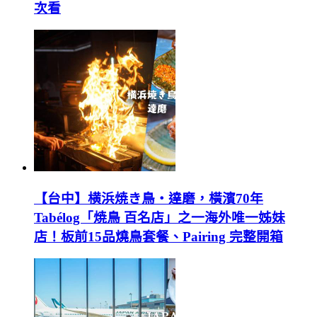
次看
【台中】横浜焼き鳥‧達磨，橫濱70年
Tabélog「焼鳥 百名店」之一海外唯一姊妹
店！板前15品燒鳥套餐、Pairing 完整開箱