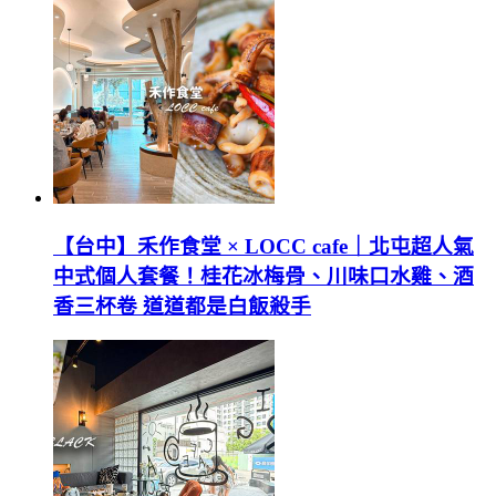
【台中】禾作食堂 × LOCC cafe｜北屯超人氣
中式個人套餐！桂花冰梅骨、川味口水雞、酒
香三杯卷 道道都是白飯殺手