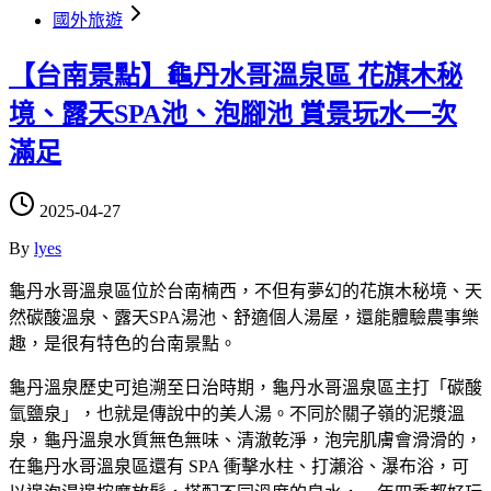
國外旅遊
【台南景點】龜丹水哥溫泉區 花旗木秘
境、露天SPA池、泡腳池 賞景玩水一次
滿足
2025-04-27
By
lyes
龜丹水哥溫泉區位於台南楠西，不但有夢幻的花旗木秘境、天
然碳酸溫泉、露天SPA湯池、舒適個人湯屋，還能體驗農事樂
趣，是很有特色的台南景點。
龜丹溫泉歷史可追溯至日治時期，龜丹水哥溫泉區主打「碳酸
氫鹽泉」，也就是傳說中的美人湯。不同於關子嶺的泥漿溫
泉，龜丹溫泉水質無色無味、清澈乾淨，泡完肌膚會滑滑的，
在龜丹水哥溫泉區還有 SPA 衝擊水柱、打瀨浴、瀑布浴，可