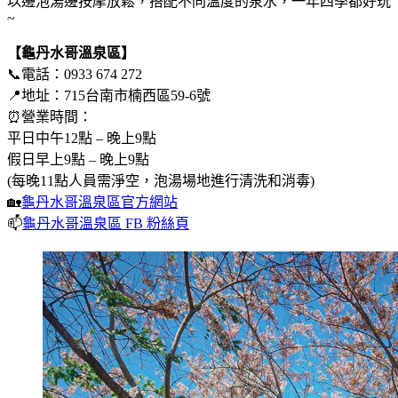
以邊泡湯邊按摩放鬆，搭配不同溫度的泉水，一年四季都好玩
~
【龜丹水哥溫泉區】
📞電話：0933 674 272
📍地址：715台南市楠西區59-6號
⏰營業時間：
平日中午12點 – 晚上9點
假日早上9點 – 晚上9點
(每晚11點人員需淨空，泡湯場地進行清洗和消毒)
🏡
龜丹水哥溫泉區官方網站
📫
龜丹水哥溫泉區 FB 粉絲頁