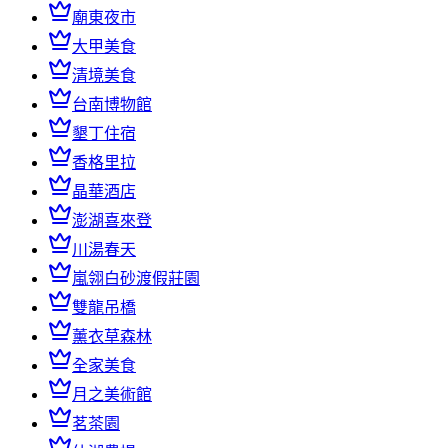
廟東夜市
大甲美食
清境美食
台南博物館
墾丁住宿
香格里拉
晶華酒店
澎湖喜來登
川湯春天
嵐翎白砂渡假莊園
雙龍吊橋
薰衣草森林
全家美食
月之美術館
茗茶園