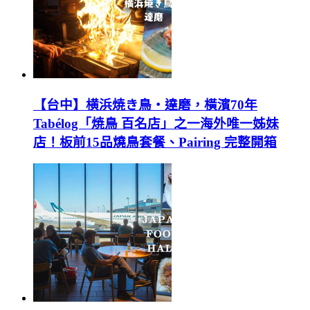
【台中】横浜焼き鳥‧達磨，橫濱70年
Tabélog「焼鳥 百名店」之一海外唯一姊妹
店！板前15品燒鳥套餐、Pairing 完整開箱