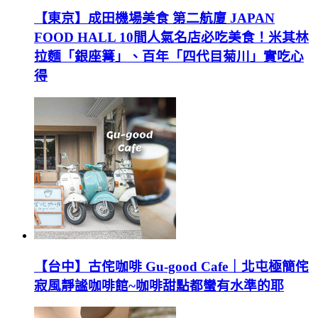
【東京】成田機場美食 第二航廈 JAPAN
FOOD HALL 10間人氣名店必吃美食！米其林
拉麵「銀座篝」、百年「四代目菊川」實吃心
得
【台中】古侘咖啡 Gu-good Cafe｜北屯極簡侘
寂風靜謐咖啡館~咖啡甜點都蠻有水準的耶