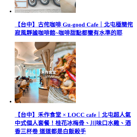
【台中】古侘咖啡 Gu-good Cafe｜北屯極簡侘
寂風靜謐咖啡館~咖啡甜點都蠻有水準的耶
【台中】禾作食堂 × LOCC cafe｜北屯超人氣
中式個人套餐！桂花冰梅骨、川味口水雞、酒
香三杯卷 道道都是白飯殺手