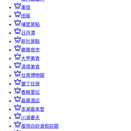
車埕
田尾
埔里景點
日月潭
新社景點
廟東夜市
大甲美食
清境美食
台南博物館
墾丁住宿
香格里拉
晶華酒店
澎湖喜來登
川湯春天
嵐翎白砂渡假莊園