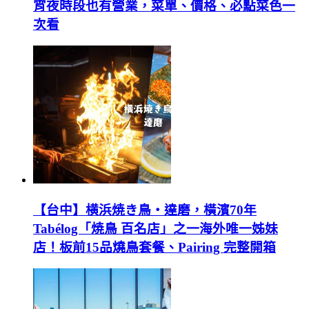
宵夜時段也有營業，菜單、價格、必點菜色一
次看
【台中】横浜焼き鳥‧達磨，橫濱70年
Tabélog「焼鳥 百名店」之一海外唯一姊妹
店！板前15品燒鳥套餐、Pairing 完整開箱