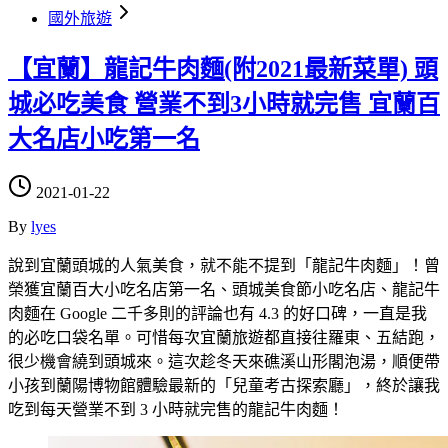
國外旅遊
【宜蘭】龍記牛肉麵(附2021最新菜單) 頭
城必吃美食 營業不到3小時就完售 宜蘭百
大名店小吃第一名
2021-01-22
By
lyes
說到宜蘭頭城的人氣美食，就不能不提到「龍記牛肉麵」！曾
榮獲宜蘭百大小吃名店第一名、頭城美食節小吃名店、龍記牛
肉麵在 Google 二千多則的評論也有 4.3 的好口碑，一直是我
的必吃口袋名單。可惜每次宜蘭旅遊都直接往羅東、五結跑，
很少機會繞到頭城來。這次趁冬天來礁溪山形閣泡湯，順便帶
小孩到蘭陽博物館體驗最新的「兒童考古探索廳」，終於讓我
吃到每天營業不到 3 小時就完售的龍記牛肉麵！