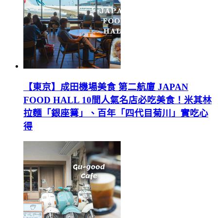
【東京】成田機場美食 第二航廈 JAPAN
FOOD HALL 10間人氣名店必吃美食！米其林
拉麵「銀座篝」、百年「四代目菊川」實吃心
得