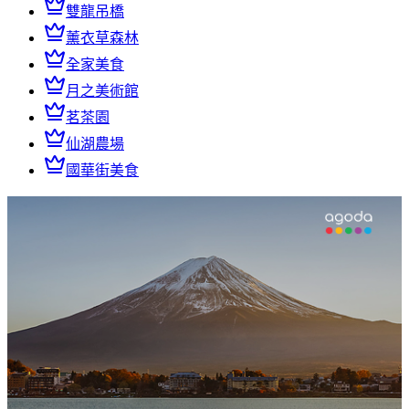
雙龍吊橋
薰衣草森林
全家美食
月之美術館
茗茶園
仙湖農場
國華街美食