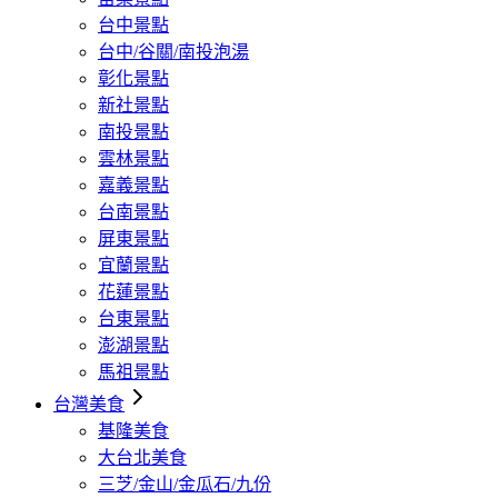
台中景點
台中/谷關/南投泡湯
彰化景點
新社景點
南投景點
雲林景點
嘉義景點
台南景點
屏東景點
宜蘭景點
花蓮景點
台東景點
澎湖景點
馬祖景點
台灣美食
基隆美食
大台北美食
三芝/金山/金瓜石/九份