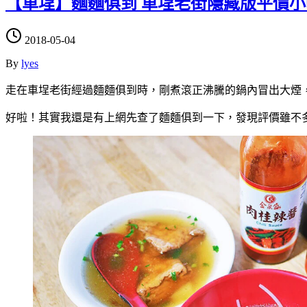
【車埕】麵麵俱到 車埕老街隱藏版平價小
2018-05-04
By
lyes
走在車埕老街經過麵麵俱到時，剛煮滾正沸騰的鍋內冒出大煙
好啦！其實我還是有上網先查了麵麵俱到一下，發現評價雖不多