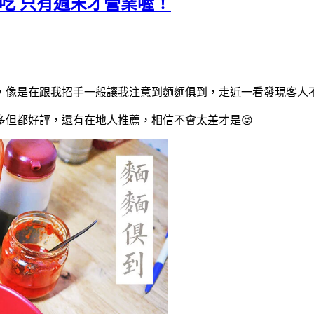
吃 只有週末才營業喔！
，像是在跟我招手一般讓我注意到麵麵俱到，走近一看發現客人不
但都好評，還有在地人推薦，相信不會太差才是😝