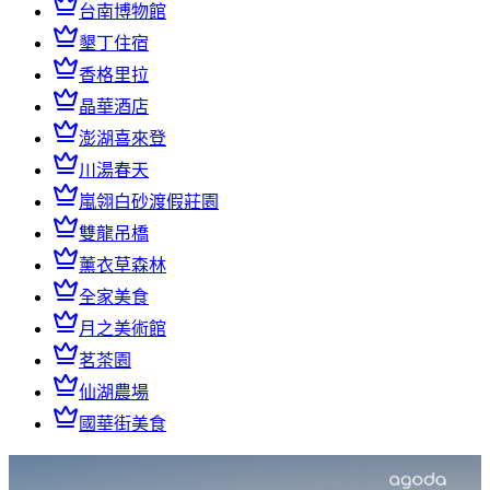
台南博物館
墾丁住宿
香格里拉
晶華酒店
澎湖喜來登
川湯春天
嵐翎白砂渡假莊園
雙龍吊橋
薰衣草森林
全家美食
月之美術館
茗茶園
仙湖農場
國華街美食