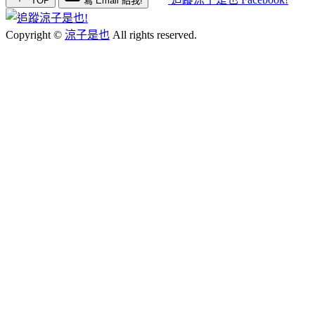
TOP
寫 Email 給我!
Copyright ©
涼子是也
All rights reserved.