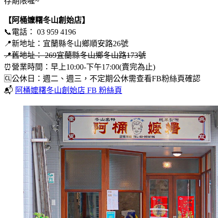
存期限喔~
【阿桶嬤糬冬山創始店】
📞電話： 03 959 4196
📍新地址：宜蘭縣冬山鄉順安路26號
📍舊地址： 269宜蘭縣冬山鄉冬山路173號
⏰營業時間：早上10:00-下午17:00(賣完為止)
🆑公休日：週二、週三，不定期公休需查看FB粉絲頁確認
📬
阿桶嬤糬冬山創始店 FB 粉絲頁