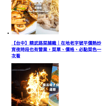
【台中】精武路菜脯雞｜在地老字號平價熱炒
宵夜時段也有營業，菜單、價格、必點菜色一
次看