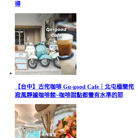
得
【台中】古侘咖啡 Gu-good Cafe｜北屯極簡侘
寂風靜謐咖啡館~咖啡甜點都蠻有水準的耶