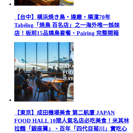
【台中】横浜焼き鳥‧達磨，橫濱70年
Tabélog「焼鳥 百名店」之一海外唯一姊妹
店！板前15品燒鳥套餐、Pairing 完整開箱
【東京】成田機場美食 第二航廈 JAPAN
FOOD HALL 10間人氣名店必吃美食！米其林
拉麵「銀座篝」、百年「四代目菊川」實吃心