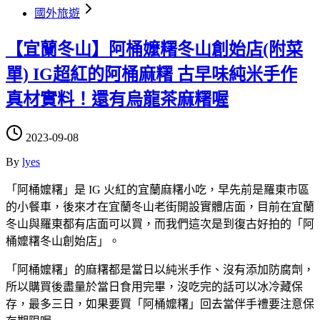
國外旅遊
【宜蘭冬山】阿桶嬤糬冬山創始店(附菜
單) IG超紅的阿桶麻糬 古早味純米手作
真材實料！還有烏龍茶麻糬喔
2023-09-08
By
lyes
「阿桶嬤糬」是 IG 火紅的宜蘭麻糬小吃，早先前是羅東市區
的小餐車，後來才在宜蘭冬山老街開設實體店面，目前在宜蘭
冬山與羅東都有店面可以買，而我們這次是到復古好拍的「阿
桶嬤糬冬山創始店」。
「阿桶嬤糬」的麻糬都是當日以純米手作、沒有添加防腐劑，
所以購買後盡量於當日食用完畢，沒吃完的話可以冰冷藏保
存，最多三日，如果要買「阿桶嬤糬」回去當伴手禮要注意保