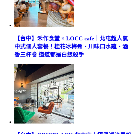
【台中】禾作食堂 × LOCC cafe｜北屯超人氣
中式個人套餐！桂花冰梅骨、川味口水雞、酒
香三杯卷 道道都是白飯殺手