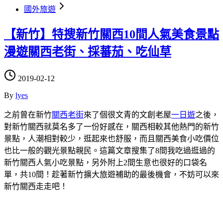
國外旅遊
【新竹】特搜新竹關西10間人氣美食景點
漫遊關西老街、採蕃茄、吃仙草
2019-02-12
By
lyes
之前曾在新竹
關西老街
來了個很文青的文創老屋
一日遊
之後，
對新竹關西就莫名多了一份好感在，關西相較其他熱門的新竹
景點，人潮相對較少，逛起來也舒服，而且關西美食小吃價位
也比一般的觀光景點親民。這篇文章搜集了8間我吃過逛過的
新竹關西人氣小吃景點，另外附上2間生意也很好的口袋名
單，共10間！趁著新竹擴大旅遊補助的最後機會，不妨可以來
新竹關西走走吧！