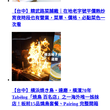
【台中】精武路菜脯雞｜在地老字號平價熱炒
宵夜時段也有營業，菜單、價格、必點菜色一
次看
【台中】横浜焼き鳥‧達磨，橫濱70年
Tabélog「焼鳥 百名店」之一海外唯一姊妹
店！板前15品燒鳥套餐、Pairing 完整開箱