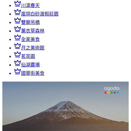
川湯春天
嵐翎白砂渡假莊園
雙龍吊橋
薰衣草森林
全家美食
月之美術館
茗茶園
仙湖農場
國華街美食