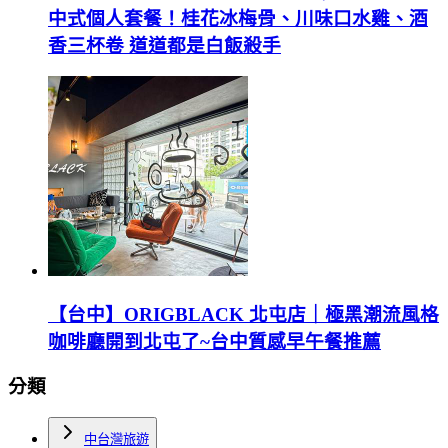
中式個人套餐！桂花冰梅骨、川味口水雞、酒
香三杯卷 道道都是白飯殺手
【台中】ORIGBLACK 北屯店｜極黑潮流風格
咖啡廳開到北屯了~台中質感早午餐推薦
分類
中台灣旅遊