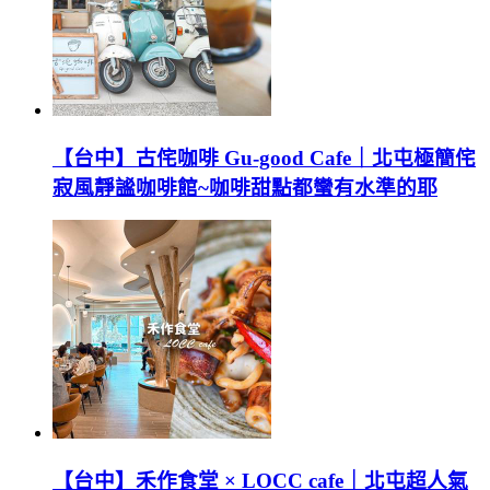
【台中】古侘咖啡 Gu-good Cafe｜北屯極簡侘
寂風靜謐咖啡館~咖啡甜點都蠻有水準的耶
【台中】禾作食堂 × LOCC cafe｜北屯超人氣