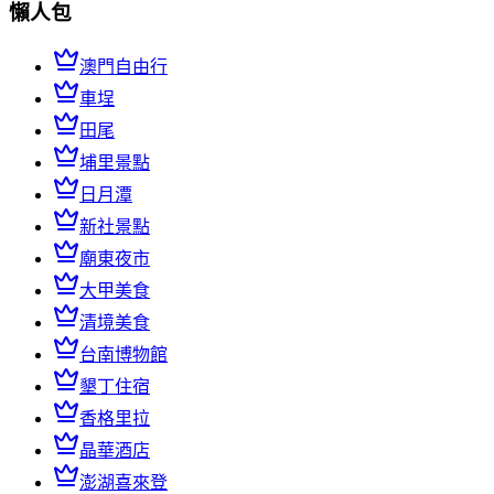
懶人包
澳門自由行
車埕
田尾
埔里景點
日月潭
新社景點
廟東夜市
大甲美食
清境美食
台南博物館
墾丁住宿
香格里拉
晶華酒店
澎湖喜來登