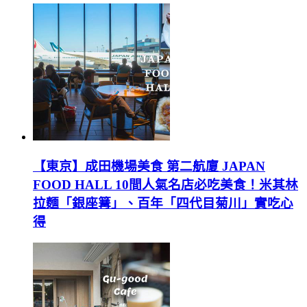
【東京】成田機場美食 第二航廈 JAPAN
FOOD HALL 10間人氣名店必吃美食！米其林
拉麵「銀座篝」、百年「四代目菊川」實吃心
得