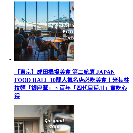
【東京】成田機場美食 第二航廈 JAPAN
FOOD HALL 10間人氣名店必吃美食！米其林
拉麵「銀座篝」、百年「四代目菊川」實吃心
得