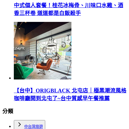
中式個人套餐！桂花冰梅骨、川味口水雞、酒
香三杯卷 道道都是白飯殺手
【台中】ORIGBLACK 北屯店｜極黑潮流風格
咖啡廳開到北屯了~台中質感早午餐推薦
分類
中台灣旅遊