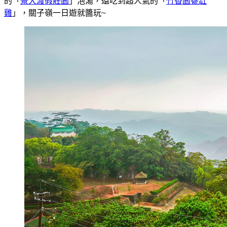
的「
景大渡假莊園
」泡湯，還吃到超人氣的「
竹香園甕缸
雞
」，關子嶺一日遊就醬玩~