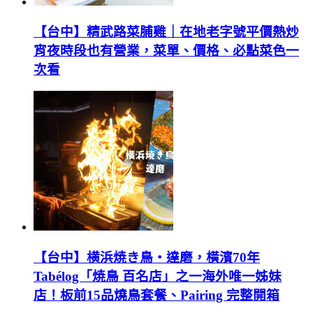
【台中】精武路菜脯雞｜在地老字號平價熱炒
宵夜時段也有營業，菜單、價格、必點菜色一
次看
【台中】横浜焼き鳥‧達磨，橫濱70年
Tabélog「焼鳥 百名店」之一海外唯一姊妹
店！板前15品燒鳥套餐、Pairing 完整開箱