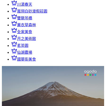
川湯春天
嵐翎白砂渡假莊園
雙龍吊橋
薰衣草森林
全家美食
月之美術館
茗茶園
仙湖農場
國華街美食