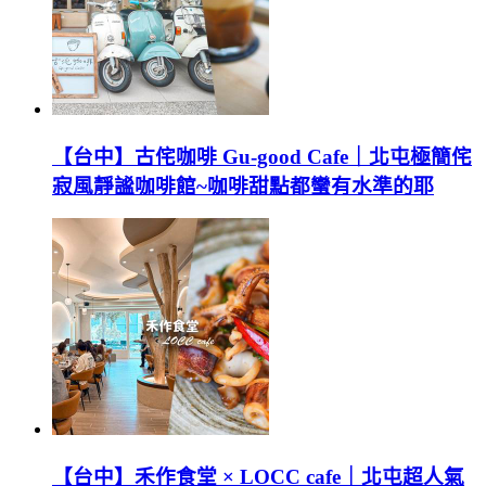
【台中】古侘咖啡 Gu-good Cafe｜北屯極簡侘
寂風靜謐咖啡館~咖啡甜點都蠻有水準的耶
【台中】禾作食堂 × LOCC cafe｜北屯超人氣