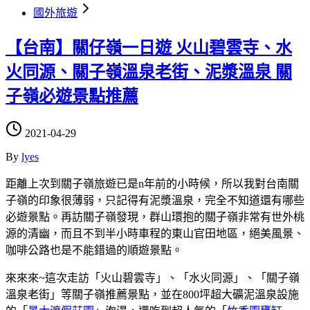
國外旅遊
【台南】關仔嶺一日遊 火山碧雲寺、水
火同源、關子嶺溫泉老街、泥漿溫泉 關
子嶺必遊景點推薦
2021-04-29
By
lyes
距離上次到關子嶺旅遊已是n年前的小時候，所以我對台南關
子嶺的印象很薄弱，只記得有泥漿溫泉，完全不知道還有哪些
必遊景點。再訪關子嶺發現，群山環抱的關子嶺非常有世外桃
源的清幽，而且不到半小時車程的東山官田地區，絕美風景、
咖啡公路也是不能錯過的順遊景點。
來來來~這次走訪「火山碧雲寺」、「水火同源」、「關子嶺
溫泉老街」等關子嶺推薦景點，並在800坪超大礦泥溫泉設施