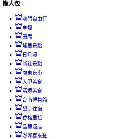
懶人包
澳門自由行
車埕
田尾
埔里景點
日月潭
新社景點
廟東夜市
大甲美食
清境美食
台南博物館
墾丁住宿
香格里拉
晶華酒店
澎湖喜來登