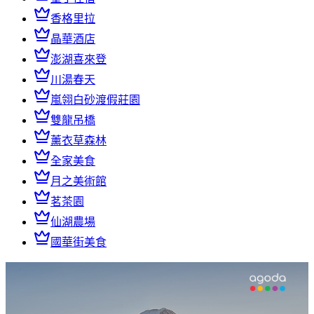
香格里拉
晶華酒店
澎湖喜來登
川湯春天
嵐翎白砂渡假莊園
雙龍吊橋
薰衣草森林
全家美食
月之美術館
茗茶園
仙湖農場
國華街美食