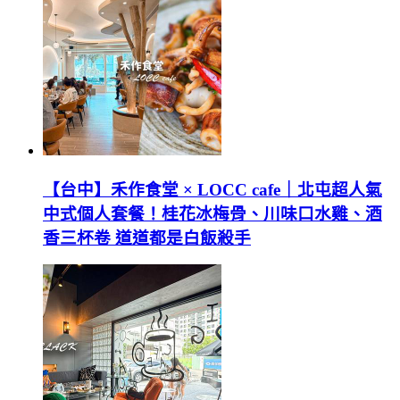
【台中】禾作食堂 × LOCC cafe｜北屯超人氣
中式個人套餐！桂花冰梅骨、川味口水雞、酒
香三杯卷 道道都是白飯殺手