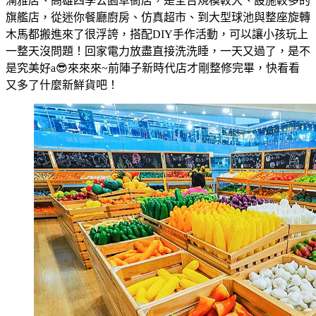
湳雅店、高雄四季公園草衙店，是全台規模較大、設施較多的
旗艦店，從迷你餐廳廚房、仿真超市、到大型球池與整座旋轉
木馬都搬進來了很浮誇，搭配DIY手作活動，可以讓小孩玩上
一整天沒問題！回家電力放盡直接洗洗睡，一天又過了，是不
是究美好a😎來來來~前陣子新時代店才剛整修完畢，快看看
又多了什麼新鮮貨吧！