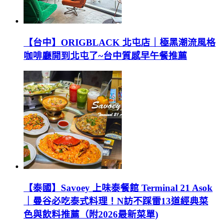
【台中】ORIGBLACK 北屯店｜極黑潮流風格
咖啡廳開到北屯了~台中質感早午餐推薦
【泰國】Savoey 上味泰餐館 Terminal 21 Asok
｜曼谷必吃泰式料理！N訪不踩雷13道經典菜
色與飲料推薦（附2026最新菜單)