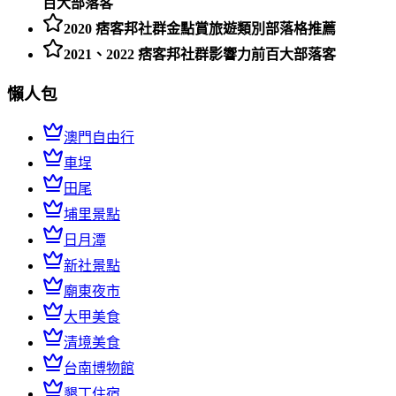
百大部落客
2020 痞客邦社群金點賞旅遊類別部落格推薦
2021、2022 痞客邦社群影響力前百大部落客
懶人包
澳門自由行
車埕
田尾
埔里景點
日月潭
新社景點
廟東夜市
大甲美食
清境美食
台南博物館
墾丁住宿