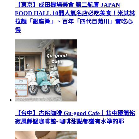
【東京】成田機場美食 第二航廈 JAPAN
FOOD HALL 10間人氣名店必吃美食！米其林
拉麵「銀座篝」、百年「四代目菊川」實吃心
得
【台中】古侘咖啡 Gu-good Cafe｜北屯極簡侘
寂風靜謐咖啡館~咖啡甜點都蠻有水準的耶