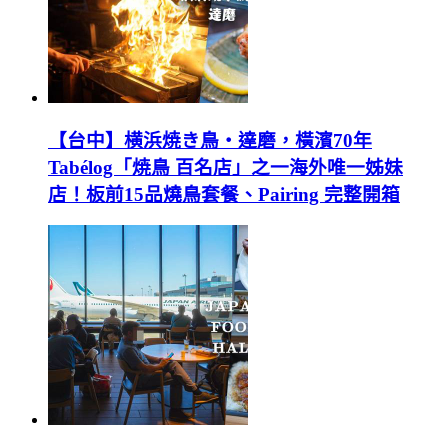
【台中】横浜焼き鳥‧達磨，橫濱70年
Tabélog「焼鳥 百名店」之一海外唯一姊妹
店！板前15品燒鳥套餐、Pairing 完整開箱