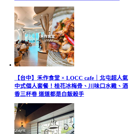
【台中】禾作食堂 × LOCC cafe｜北屯超人氣
中式個人套餐！桂花冰梅骨、川味口水雞、酒
香三杯卷 道道都是白飯殺手