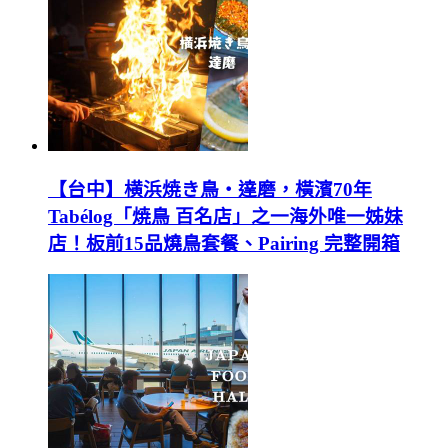
【台中】横浜焼き鳥‧達磨，橫濱70年
Tabélog「焼鳥 百名店」之一海外唯一姊妹
店！板前15品燒鳥套餐、Pairing 完整開箱