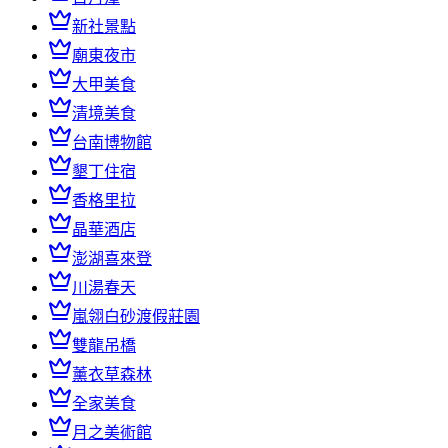
新社景點
廟東夜市
大甲美食
清境美食
台南博物館
墾丁住宿
香格里拉
晶華酒店
澎湖喜來登
川湯春天
嵐翎白砂渡假莊園
雙龍吊橋
薰衣草森林
全家美食
月之美術館