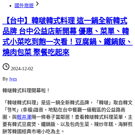
國外旅遊
【台中】韓啵韓式料理 這一鍋全新韓式
品牌 台中公益店新開幕 優惠、菜單、韓
式小菜吃到飽一次看！豆腐鍋、鐵鍋飯、
燒肉包菜 聚餐吃起來
2024-12-02
By
lyes
韓啵韓式料理開幕啦！
「韓啵韓式料理」是這一鍋全新韓式品牌，「韓啵」取自韓文
「행복」(幸福)諧音，地點在台中餐廳一級戰區的公益路商
圈，與
輕井澤
隔一條巷子當鄰居！查看韓啵韓式料理菜單，主
要有韓式豆腐煲、鐵鍋飯、以及包肉生菜、辣炒年糕、海鮮煎
餅等韓國經典市場小吃為主。