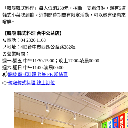
「韓啵韓式料理」每人低消250元，招街一支霜淇淋，還有5道
韓式小菜吃到飽。近期開幕期間有限定活動，可以趁有優惠來
嚐鮮~
【韓啵 韓式料理 台中公益店】
📞電話：04 2326 1168
📍地址：403台中市西區公益路282號
⏰營業時間：
週一-週五 中午11:30-15:00；晚上17:00-凌晨00:00
週六-週日 中午11:00-凌晨00:00
📬
韓啵 韓式料理 행복 FB 粉絲頁
👉
韓啵韓式料理 線上訂位