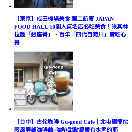
【東京】成田機場美食 第二航廈 JAPAN
FOOD HALL 10間人氣名店必吃美食！米其林
拉麵「銀座篝」、百年「四代目菊川」實吃心
得
【台中】古侘咖啡 Gu-good Cafe｜北屯極簡侘
寂風靜謐咖啡館~咖啡甜點都蠻有水準的耶