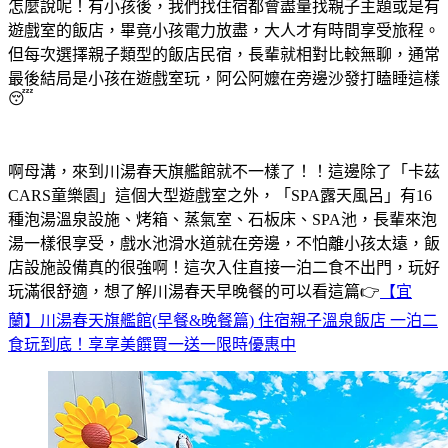
怎麼說呢！有小孩後，我們找住宿都會盡量找親子主題或是有
遊戲室的飯店，畢竟小孩電力放盡，大人才有時間享受旅程。
但每次選擇親子類型的飯店民宿，長輩就相對比較無聊，通常
最後結局是小孩在遊戲室玩，阿公阿嬤在旁邊沙發打瞌睡這樣
😴
啊母溝，來到川湯春天旗艦館就不一樣了！！這邊除了「卡茲
CARS童樂園」這個大型遊戲室之外，「SPA露天風呂」有16
種泡湯溫泉設施、烤箱、蒸氣室、石板床、SPA池，長輩來泡
湯一樣很享受，戲水池滑水道就在旁邊，不怕離小孩太遠，飯
店設施設備真的很強啊！這次入住直接一泊二食不出門，玩好
玩滿很舒適，想了解川湯春天早晚餐的可以看這篇👉
【宜
蘭】川湯春天旗艦館(早餐&晚餐篇) 住宿親子溫泉飯店 一泊二
食玩到底！享享美饌買一送一限時優惠中