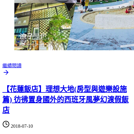
繼續閱讀
【花蓮飯店】理想大地(房型與遊樂設施
篇) 彷彿置身國外的西班牙風夢幻渡假飯
店
2018-07-10