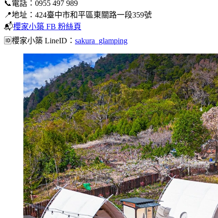
📞電話：0955 497 989
📍地址：424臺中市和平區東關路一段359號
📬
櫻家小築 FB 粉絲頁
🆔櫻家小築 LineID：
sakura_glamping