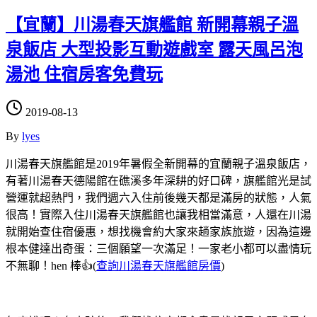
【宜蘭】川湯春天旗艦館 新開幕親子溫
泉飯店 大型投影互動遊戲室 露天風呂泡
湯池 住宿房客免費玩
2019-08-13
By
lyes
川湯春天旗艦館是2019年暑假全新開幕的宜蘭親子溫泉飯店，
有著川湯春天德陽館在礁溪多年深耕的好口碑，旗艦館光是試
營運就超熱門，我們週六入住前後幾天都是滿房的狀態，人氣
很高！實際入住川湯春天旗艦館也讓我相當滿意，人還在川湯
就開始查住宿優惠，想找機會約大家來趟家族旅遊，因為這邊
根本健達出奇蛋：三個願望一次滿足！一家老小都可以盡情玩
不無聊！hen 棒👍(
查詢川湯春天旗艦館房價
)