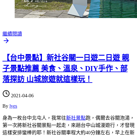
繼續閱讀
【台中景點】新社谷關一日遊二日遊 親
子景點推薦 美食、溫泉、DIY手作、部
落探訪 山城旅遊就這樣玩！
2021-04-06
By
lyes
身為一枚台中北屯人，我常往
新社景點
跑，偶爾去谷關泡湯，
第一次將新社谷關景點一起走，來趟台中山城漫遊行，才發現
這樣安排蠻棒的耶！新社谷關車程大約40分鐘左右，早上在新