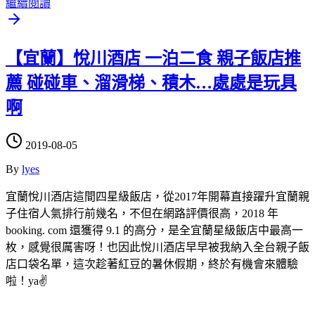
繼續閱讀
【宜蘭】悅川酒店 一泊二食 親子飯店推
薦 碰碰車、溜滑梯、積木…處處是玩具
啊
2019-08-05
By
lyes
宜蘭悅川酒店這間四星級飯店，從2017年開幕直接躍升宜蘭親
子住宿人氣排行前幾名，不但在網路評價很高，2018 年
booking. com 還獲得 9.1 的高分，是全宜蘭星級飯店中最高一
枚，感覺很厲害呀！也因此悅川酒店早早被我納入全台親子飯
店口袋名單，這次趁著紅豆的暑休假期，終於有機會來體驗
啦！ya✌️