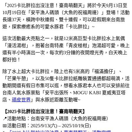
「2025卡比胖拉出沒注意！臺南萌翻天」將於今天9月13日至
10月19日在「安平漁人碼頭（大魚的祝福周邊）」登場！活動
長達37天，橫跨中秋連假、雙十連假，可以趁假期來台南旅
遊，探索療癒系的可愛水豚君「卡比胖拉」~
這次活動最大亮點之一，就是12米高巨型卡比胖拉水上氣偶
「漫活湯柑」，抱著台南特產「青皮椪柑」泡湯超可愛，晚上
還有半小時演出一次，每次約3分鐘的夜間燈光秀，白天晚上
都好拍！
除了水上超大卡比胖拉，陸上也有5米高的「福滿擔仔」、
「芒果午憩」，以及50隻卡比胖拉紙雕裝置通通都超萌滴，活
動期間還有假日市集可以逛，想看水豚君本人也可以安排前往
台南人氣水豚景點「安平出張所、MOGU KABI 夏威夷豆塔
店、
頑皮世界
」與水豚近距離互動喔~
【2025卡比胖拉出沒注意！臺南萌翻天】
📍活動地點：台南安平漁人碼頭（大魚的祝福周邊）
📅活動日期：2025/9/13(六) – 2025/10/19(日)