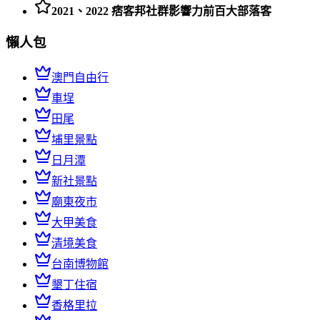
2021、2022 痞客邦社群影響力前百大部落客
懶人包
澳門自由行
車埕
田尾
埔里景點
日月潭
新社景點
廟東夜市
大甲美食
清境美食
台南博物館
墾丁住宿
香格里拉