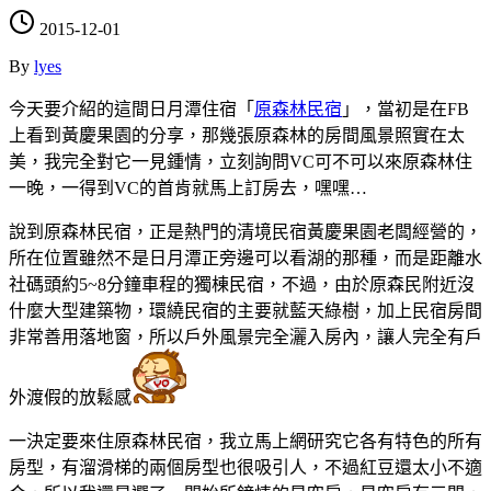
2015-12-01
By
lyes
今天要介紹的這間日月潭住宿「
原森林民宿
」，當初是在FB
上看到黃慶果園的分享
，那幾張原森林的房間風景照實在太
美
，我完全對它一見鍾情，立刻詢問VC可不可以來原森林住
一晚，一得到VC的首肯就馬上訂房去，嘿嘿…
說到原森林民宿，正是熱門的清境民宿黃慶果園老闆經營的，
所在位置雖然不是日月潭正旁邊可以看湖的那種，而是距離水
社碼頭約5~8分鐘車程的獨棟民宿，不過，由於原森民附近沒
什麼大型建築物，環繞民宿的主要就藍天綠樹，加上民宿房間
非常善用落地窗，所以戶外風景完全灑入房內，讓人完全有戶
外渡假的放鬆感
一決定要來住原森林民宿，我立馬上網研究它各有特色的所有
房型，有溜滑梯的兩個房型也很吸引人，不過紅豆還太小不適