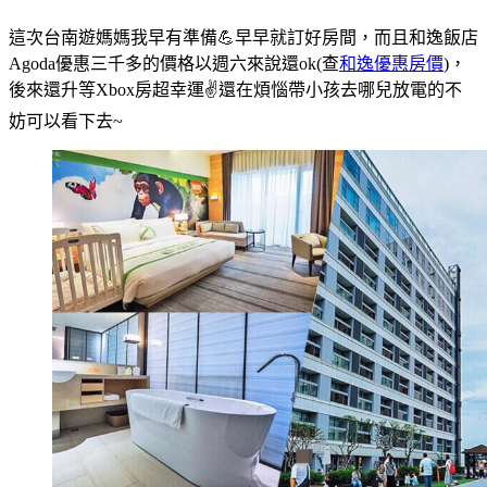
這次台南遊媽媽我早有準備💪早早就訂好房間，而且和逸飯店
Agoda優惠三千多的價格以週六來說還ok(查
和逸優惠房價
)，
後來還升等Xbox房超幸運✌️還在煩惱帶小孩去哪兒放電的不
妨可以看下去~