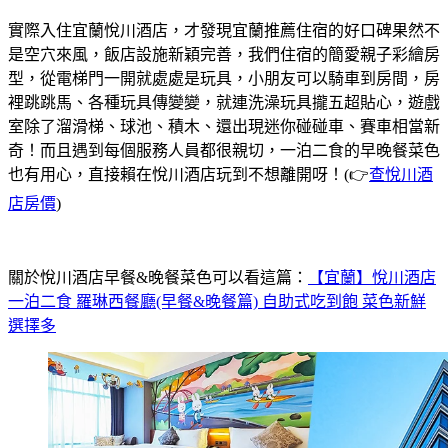
實際入住宜蘭悅川酒店，才發現宜蘭推薦住宿的好口碑果然不
是空穴來風，飯店設施新穎完善，我們住宿的簡愛親子彩繪房
型，從電梯門一開就處處是玩具，小朋友可以騎車到房間，房
裡跳跳馬、各種玩具傳變變，就連洗澡玩具攏五超貼心，遊戲
室除了溜滑梯、球池、積木、還出現迷你碰碰車、賽車相當新
奇！而且遇到每個服務人員都很親切，一泊二食的早晚餐菜色
也有用心，直接賴在悅川酒店玩到不想離開呀！(👉
查悅川酒
店房價
)
關於悅川酒店早餐&晚餐菜色可以看這篇：
【宜蘭】悅川酒店
一泊二食 羅琳西餐廳(早餐&晚餐篇) 自助式吃到飽 菜色新鮮
選擇多