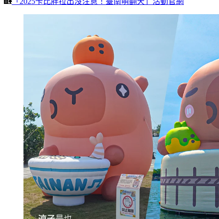
🏡
「2025卡比胖拉出沒注意！臺南萌翻天」活動官網