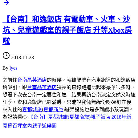
【台南】和逸飯店 有電動車、火車、沙
坑、兒童遊戲室的親子飯店 升等Xbox房
啦
2018-11-28
By
lyes
之前住
台南晶英酒店
的時候，就被隔壁有汽車跑道的和逸飯店
給吸引，跟
台南晶英酒店
狹長的直線跑道比起來豪華很多呀，
想著下次去台南一定要住和逸！結果再訪台南決定突然又時逢
旺季，查和逸飯店已經滿房，只能說我倆無緣份呀😭好在後
來入住的
夏都城旅
(
夏都商旅
)遊樂設施也是多到讓小孩玩翻。
遊記請看👉
【台南】夏都城旅(夏都商旅)親子飯店 2018年新
開幕百坪室內親子遊樂園