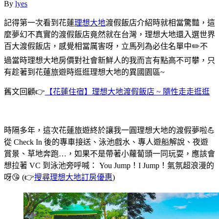
By
lyes
記得第一次看到花蓮
理想大地
渡假飯店介紹時就相當驚豔，這
麼夢幻不真實的渡假飯店竟然就在台灣，理想大地還入選世界
百大渡假飯店，感覺相當厲害呀，立馬列為必住名單中✏️不
過當時理想大地房價對社會新鮮人的我而言有點高不可攀，只
有趁著到花蓮旅遊時逛逛理想大地的異國園區~
舊文回顧👉
【花蓮住宿】理想大地渡假飯店 ~ 隨性走走逛逛
時隔多年，這次花蓮旅遊終於讓我一圓理想大地的渡假夢啦💪
從 Check In 後的專車接送、泳池戲水、專人遊船解說、夜遊
賞景、草地奔跑…，如果不是帶著小蘿蔔頭一同玩耍，應該會
想拉著 VC 到泳池旁呼喊： You Jump！I Jump！氣氛超浪漫的
呀😘 (👉
搜尋理想大地訂房優惠
)