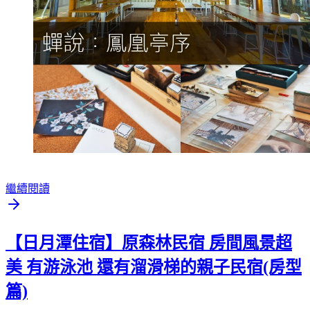
繼續閱讀
【日月潭住宿】原森林民宿 房間風景超
美 有游泳池 還有溜滑梯的親子民宿(房型
篇)