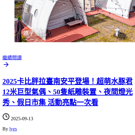
繼續閱讀
2025卡比胖拉臺南安平登場！超萌水豚君
12米巨型氣偶、50隻紙雕裝置、夜間燈光
秀、假日市集 活動亮點一次看
2025-09-13
By
lyes