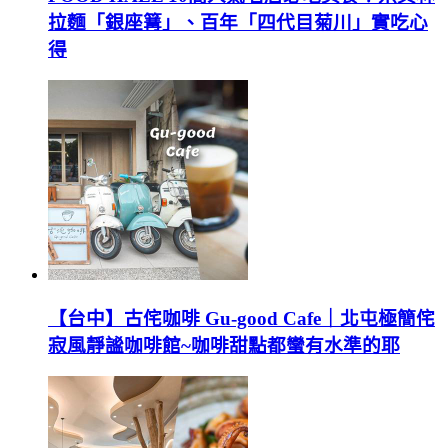
拉麵「銀座篝」、百年「四代目菊川」實吃心
得
【台中】古侘咖啡 Gu-good Cafe｜北屯極簡侘
寂風靜謐咖啡館~咖啡甜點都蠻有水準的耶