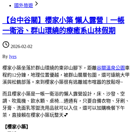
國外旅遊
【台中谷關】櫻家小築 懶人露營︱一帳
一衛浴、群山環繞的療癒系山林假期
2026-02-02
By
lyes
櫻家小築坐落於群山環繞的東卯山腳下，距離
谷關溫泉公園
車
程約12分鐘，地理位置優越，被群山層層包圍，還可遠眺大甲
溪與松鶴部落。來到櫻家小築很有逃離城市喧囂的放鬆呀~
而且櫻家小築是一帳一衛浴的懶人露營設計，床、沙發、空
調、吹風機、飲水顆、桌椅…通通有，只要自備衣物、牙刷、
牙膏、洗面乳等盥洗用品就可以入住，還可以加購晚餐下午
茶，直接賴在櫻家小築玩整天💕
【櫻家小築】