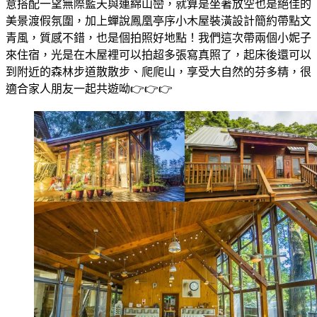
意搭配一望無際藍天與連綿山巒，就算是坐著放空也是絕佳的
美景渡假氛圍，加上蟬說鳳凰亭序小木屋裝潢設計簡約帶點文
青風，質感不錯，也是個拍照好地點！我們這次帶兩個小妮子
來住宿，光是在木屋裡可以拍超多張寫真照了，起床後還可以
到附近的森林步道散散步、爬爬山，享受大自然的芬多精，很
適合家人朋友一起共遊呦👉👉👉