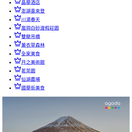
晶華酒店
澎湖喜來登
川湯春天
嵐翎白砂渡假莊園
雙龍吊橋
薰衣草森林
全家美食
月之美術館
茗茶園
仙湖農場
國華街美食