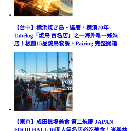
【台中】横浜焼き鳥‧達磨，橫濱70年
Tabélog「焼鳥 百名店」之一海外唯一姊妹
店！板前15品燒鳥套餐、Pairing 完整開箱
【東京】成田機場美食 第二航廈 JAPAN
FOOD HALL 10間人氣名店必吃美食！米其林