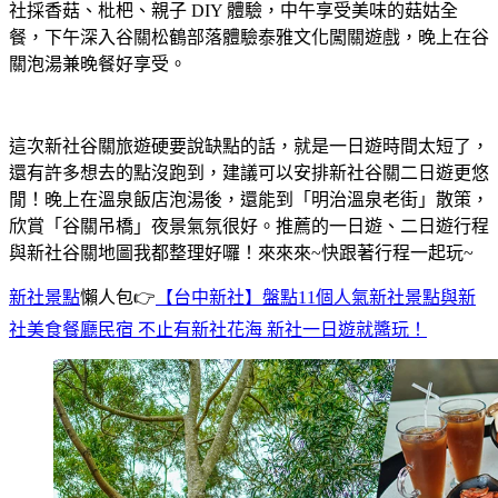
社採香菇、枇杷、親子 DIY 體驗，中午享受美味的菇姑全
餐，下午深入谷關松鶴部落體驗泰雅文化闖關遊戲，晚上在谷
關泡湯兼晚餐好享受。
這次新社谷關旅遊硬要說缺點的話，就是一日遊時間太短了，
還有許多想去的點沒跑到，建議可以安排新社谷關二日遊更悠
閒！晚上在溫泉飯店泡湯後，還能到「明治溫泉老街」散策，
欣賞「谷關吊橋」夜景氣氛很好。推薦的一日遊、二日遊行程
與新社谷關地圖我都整理好囉！來來來~快跟著行程一起玩~
新社景點
懶人包👉
【台中新社】盤點11個人氣新社景點與新
社美食餐廳民宿 不止有新社花海 新社一日遊就醬玩！