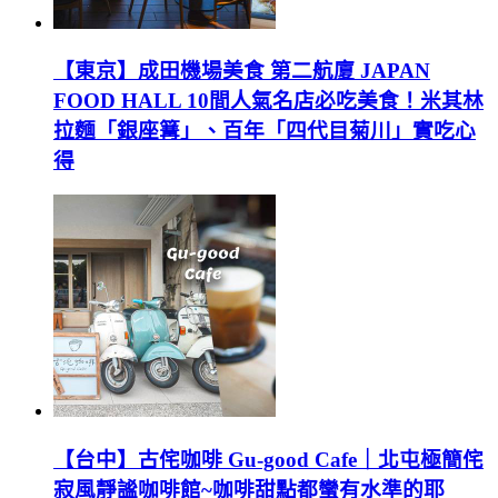
【東京】成田機場美食 第二航廈 JAPAN
FOOD HALL 10間人氣名店必吃美食！米其林
拉麵「銀座篝」、百年「四代目菊川」實吃心
得
【台中】古侘咖啡 Gu-good Cafe｜北屯極簡侘
寂風靜謐咖啡館~咖啡甜點都蠻有水準的耶