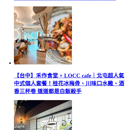
【台中】禾作食堂 × LOCC cafe｜北屯超人氣
中式個人套餐！桂花冰梅骨、川味口水雞、酒
香三杯卷 道道都是白飯殺手