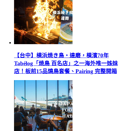
【台中】横浜焼き鳥‧達磨，橫濱70年
Tabélog「焼鳥 百名店」之一海外唯一姊妹
店！板前15品燒鳥套餐、Pairing 完整開箱