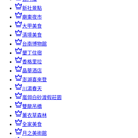
新社景點
廟東夜市
大甲美食
清境美食
台南博物館
墾丁住宿
香格里拉
晶華酒店
澎湖喜來登
川湯春天
嵐翎白砂渡假莊園
雙龍吊橋
薰衣草森林
全家美食
月之美術館