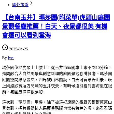
國外旅遊
【台南玉井】瑪莎園(附菜單)虎頭山庭園
景觀餐廳推薦！白天、夜景都很美 有機
會還可以看到雲海
2025-04-25
By
lyes
瑪莎園位於虎頭山山腰上，從玉井市區開車上來不到10分鐘，
是間融合大自然風景與創意料理的庭園景觀咖啡餐廳。瑪莎園
庭園空間綠意盎然，四周被山林圍繞，白天可賞翠綠山景，晚
上則能欣賞遠方閃爍的玉井夜景，有時候還能看到雲海近在眼
前，氛圍感滿滿很夢幻~
這次到「瑪莎園」用餐，除了被這裡遼闊的視野與鬱鬱蔥蔥山
景美到，招牌餐點情人果蔗香豬腳也蠻有特色的喔，來看看瑪