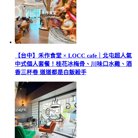
【台中】禾作食堂 × LOCC cafe｜北屯超人氣
中式個人套餐！桂花冰梅骨、川味口水雞、酒
香三杯卷 道道都是白飯殺手