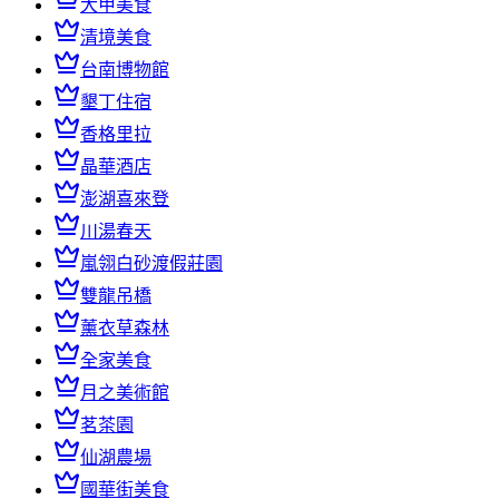
大甲美食
清境美食
台南博物館
墾丁住宿
香格里拉
晶華酒店
澎湖喜來登
川湯春天
嵐翎白砂渡假莊園
雙龍吊橋
薰衣草森林
全家美食
月之美術館
茗茶園
仙湖農場
國華街美食