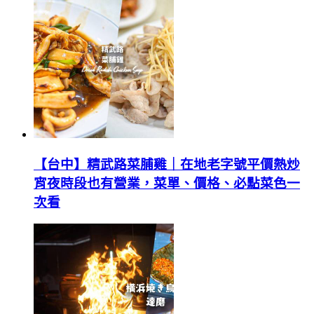
【台中】精武路菜脯雞｜在地老字號平價熱炒
宵夜時段也有營業，菜單、價格、必點菜色一
次看