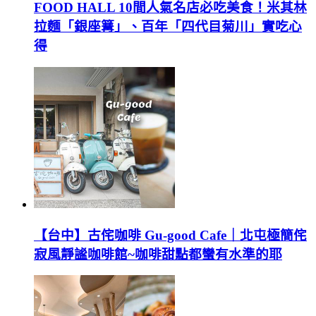
FOOD HALL 10間人氣名店必吃美食！米其林
拉麵「銀座篝」、百年「四代目菊川」實吃心
得
【台中】古侘咖啡 Gu-good Cafe｜北屯極簡侘
寂風靜謐咖啡館~咖啡甜點都蠻有水準的耶