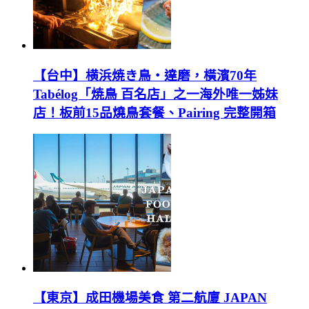
【台中】横浜焼き鳥‧達磨，橫濱70年
Tabélog「焼鳥 百名店」之一海外唯一姊妹
店！板前15品燒鳥套餐、Pairing 完整開箱
【東京】成田機場美食 第二航廈 JAPAN