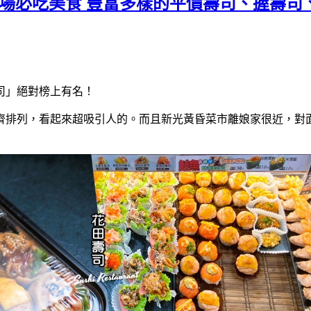
市場必吃美食 豐富多樣的平價壽司、握壽司
司」絕對榜上有名！
齊排列，看起來超吸引人的。而且新光黃昏菜市離娘家很近，對