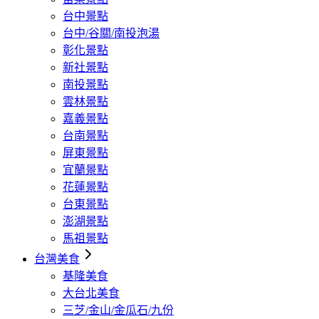
台中景點
台中/谷關/南投泡湯
彰化景點
新社景點
南投景點
雲林景點
嘉義景點
台南景點
屏東景點
宜蘭景點
花蓮景點
台東景點
澎湖景點
馬祖景點
台灣美食
基隆美食
大台北美食
三芝/金山/金瓜石/九份