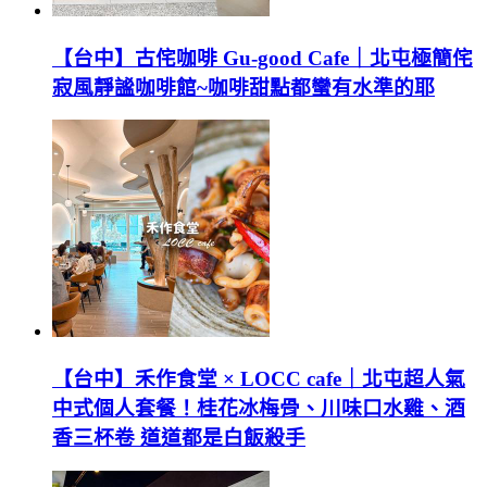
【台中】古侘咖啡 Gu-good Cafe｜北屯極簡侘
寂風靜謐咖啡館~咖啡甜點都蠻有水準的耶
【台中】禾作食堂 × LOCC cafe｜北屯超人氣
中式個人套餐！桂花冰梅骨、川味口水雞、酒
香三杯卷 道道都是白飯殺手