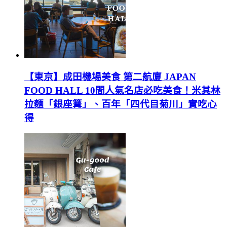
【東京】成田機場美食 第二航廈 JAPAN
FOOD HALL 10間人氣名店必吃美食！米其林
拉麵「銀座篝」、百年「四代目菊川」實吃心
得