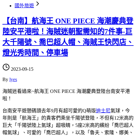
國外旅遊
【台南】航海王 ONE PIECE 海潮慶典登
陸安平港啦！海賊迷朝聖需知的7件事-巨
大千陽號、喬巴超人帽、海賊王快閃店、
燈光秀時間、停車場
2023-09-15
By
lyes
海賊迷看過來~航海王 ONE PIECE 海潮慶典登陸台南安平港
啦！
台南安平遊憩碼頭去年9月有超可愛的Q萌版
迪士尼
氣球，今
年則是「航海王」的貴客們乘坐千陽號登陸，不但有12米高的
巨大「千陽號陸上氣球」超吸睛，5座2米高的繽紛「喬巴超人
帽氣球」、可愛的「喬巴超人」，以及「魯夫、索隆、娜美、