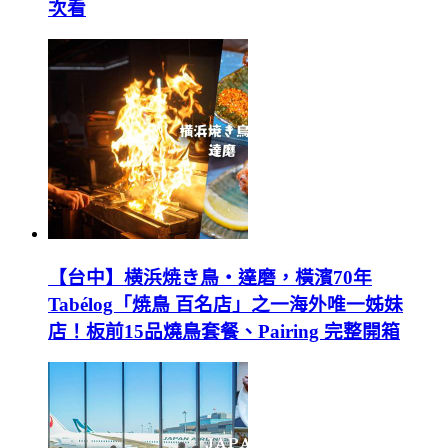
次看
【台中】横浜焼き鳥‧達磨，橫濱70年
Tabélog「焼鳥 百名店」之一海外唯一姊妹
店！板前15品燒鳥套餐、Pairing 完整開箱