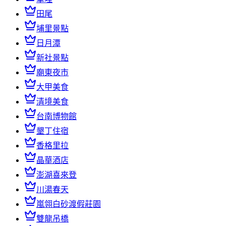
田尾
埔里景點
日月潭
新社景點
廟東夜市
大甲美食
清境美食
台南博物館
墾丁住宿
香格里拉
晶華酒店
澎湖喜來登
川湯春天
嵐翎白砂渡假莊園
雙龍吊橋