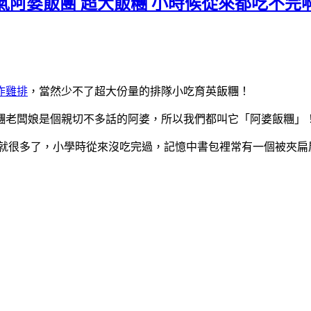
路人氣阿婆飯團 超大飯糰 小時候從來都吃不完
炸雞排
，當然少不了超大份量的排隊小吃育英飯糰！
糰老闆娘是個親切不多話的阿婆，所以我們都叫它「阿婆飯糰」
份量就很多了，小學時從來沒吃完過，記憶中書包裡常有一個被夾