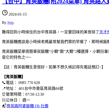
【台中】育英飯糰(附2024菜單) 育英
2024-01-15
By
lyes
難得回到小時候住的台中育英路，一定要回味的美食除了
天才
育英飯糰應該是小時候老媽最常幫我們買的早餐了，那時候飯
育英飯糰菜單很簡單就飯糰”小顆”跟”大顆”2種選擇，小顆
是它的特色之一~
【註：育英飯糰生意很好，如果不想久候記得先電話預訂~】
【育英飯糰】
📞電話： 0985 770 628
📍地址： 401台中市東區育英路84號
⏰營業時間：07:50-12:30
🆑公休日： 週一
📬
育英路阿婆飯糰 FB 社團