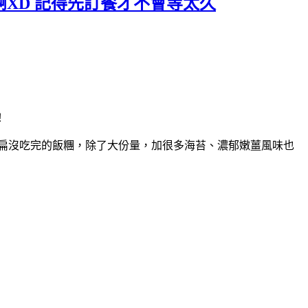
啊XD 記得先訂餐才不會等太久
！
扁扁沒吃完的飯糰，除了大份量，加很多海苔、濃郁嫩薑風味也