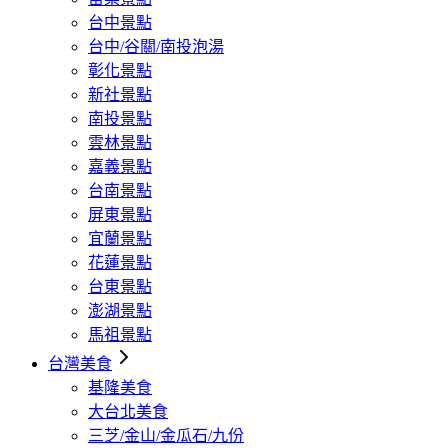
台中景點
台中/谷關/南投泡湯
彰化景點
新社景點
南投景點
雲林景點
嘉義景點
台南景點
屏東景點
宜蘭景點
花蓮景點
台東景點
澎湖景點
馬祖景點
台灣美食
基隆美食
大台北美食
三芝/金山/金瓜石/九份