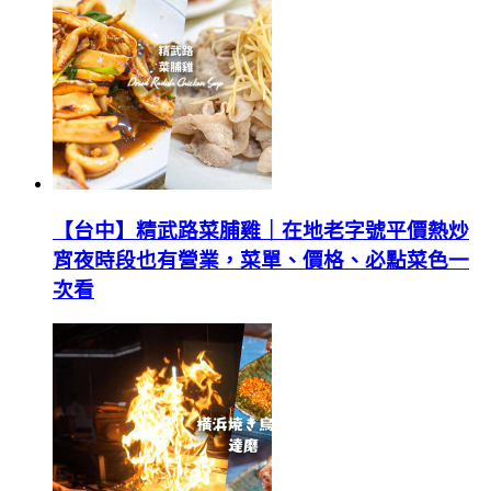
【台中】精武路菜脯雞｜在地老字號平價熱炒
宵夜時段也有營業，菜單、價格、必點菜色一
次看