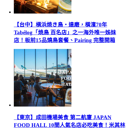
【台中】横浜焼き鳥‧達磨，橫濱70年
Tabélog「焼鳥 百名店」之一海外唯一姊妹
店！板前15品燒鳥套餐、Pairing 完整開箱
【東京】成田機場美食 第二航廈 JAPAN
FOOD HALL 10間人氣名店必吃美食！米其林