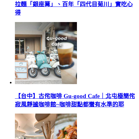
拉麵「銀座篝」、百年「四代目菊川」實吃心
得
【台中】古侘咖啡 Gu-good Cafe｜北屯極簡侘
寂風靜謐咖啡館~咖啡甜點都蠻有水準的耶