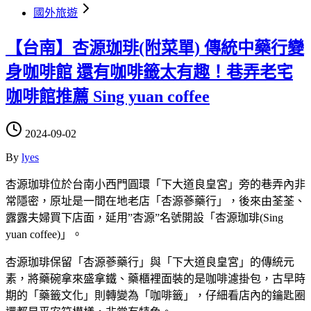
國外旅遊
【台南】杏源珈琲(附菜單) 傳統中藥行變
身咖啡館 還有咖啡籤太有趣！巷弄老宅
咖啡館推薦 Sing yuan coffee
2024-09-02
By
lyes
杏源珈琲位於台南小西門圓環「下大道良皇宮」旁的巷弄內非
常隱密，原址是一間在地老店「杏源蔘藥行」，後來由荃荃、
露露夫婦買下店面，延用”杏源”名號開設「杏源珈琲(Sing
yuan coffee)」。
杏源珈琲保留「杏源蔘藥行」與「下大道良皇宮」的傳統元
素，將藥碗拿來盛拿鐵、藥櫃裡面裝的是咖啡濾掛包，古早時
期的「藥籤文化」則轉變為「咖啡籤」，仔細看店內的鑰匙圈