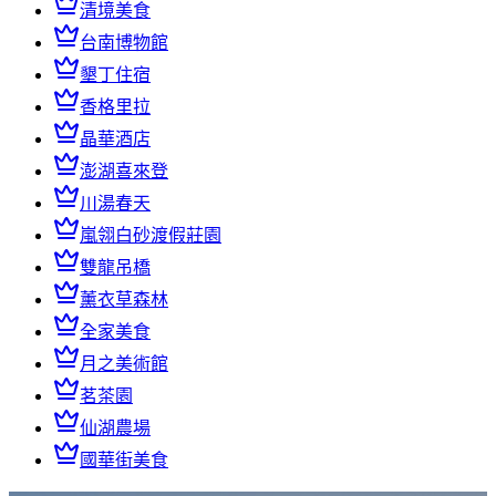
清境美食
台南博物館
墾丁住宿
香格里拉
晶華酒店
澎湖喜來登
川湯春天
嵐翎白砂渡假莊園
雙龍吊橋
薰衣草森林
全家美食
月之美術館
茗茶園
仙湖農場
國華街美食