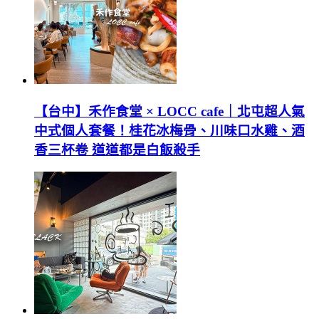
【台中】禾作食堂 × LOCC cafe｜北屯超人氣
中式個人套餐！桂花冰梅骨、川味口水雞、酒
香三杯卷 道道都是白飯殺手