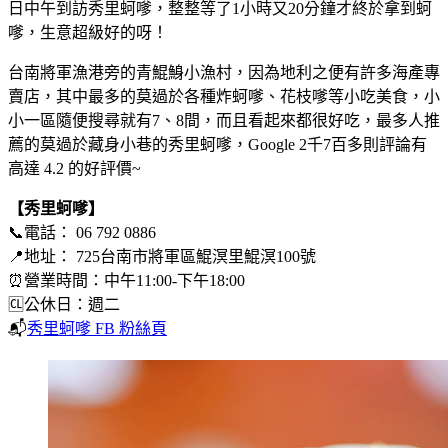
日中午到訪秀里蚵嗲，整整等了1小時又20分鐘才終於拿到蚵
嗲，生意超級好的呀！
台南將軍漁港旁的青鯤鯓小漁村，因為地利之便有許多海產專
賣店，其中最多的莫過於各種炸蚵嗲、花枝嗲等小吃美食，小
小一區隨便搜尋就有7、8間，而且看起來都很好吃，最多人推
薦的莫過於藏身小巷的秀里蚵嗲，Google 2千7百多則評論有
高達 4.2 的好評價~
【秀里蚵嗲】
📞電話： 06 792 0886
📍地址： 725台南市將軍區鯤溟里鯤溟100號
⏰營業時間：中午11:00-下午18:00
🆑公休日：週二
📬
秀里蚵嗲 FB 粉絲頁