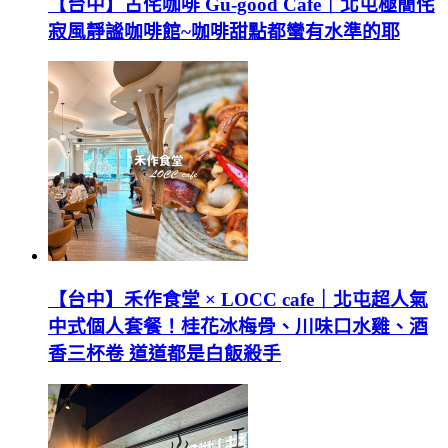
【台中】古侘咖啡 Gu-good Cafe｜北屯極簡侘
寂風靜謐咖啡館~咖啡甜點都蠻有水準的耶
【台中】禾作食堂 × LOCC cafe｜北屯超人氣
中式個人套餐！桂花冰梅骨、川味口水雞、酒
香三杯卷 道道都是白飯殺手