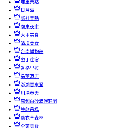
埔里景點
日月潭
新社景點
廟東夜市
大甲美食
清境美食
台南博物館
墾丁住宿
香格里拉
晶華酒店
澎湖喜來登
川湯春天
嵐翎白砂渡假莊園
雙龍吊橋
薰衣草森林
全家美食