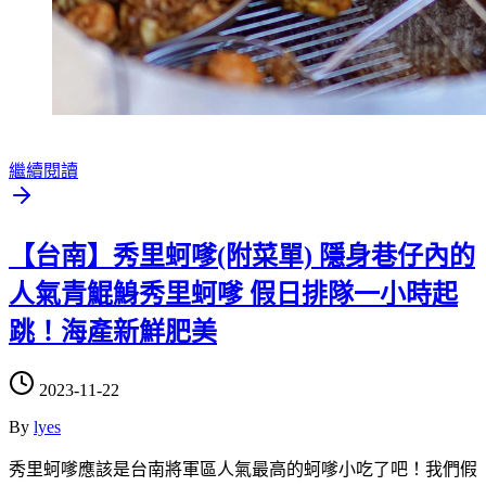
繼續閱讀
【台南】秀里蚵嗲(附菜單) 隱身巷仔內的
人氣青鯤鯓秀里蚵嗲 假日排隊一小時起
跳！海產新鮮肥美
2023-11-22
By
lyes
秀里蚵嗲應該是台南將軍區人氣最高的蚵嗲小吃了吧！我們假