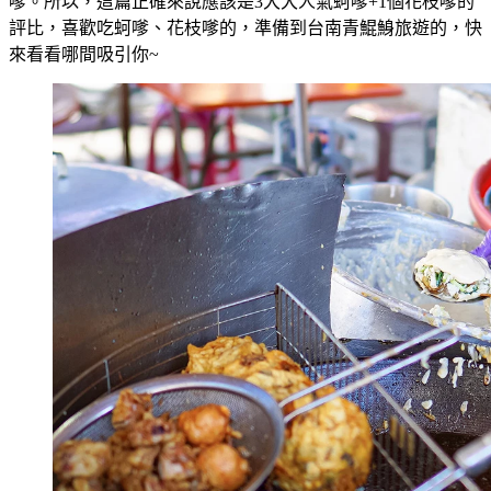
嗲。所以，這篇正確來說應該是3大大人氣蚵嗲+1個花枝嗲的
評比，喜歡吃蚵嗲、花枝嗲的，準備到台南青鯤鯓旅遊的，快
來看看哪間吸引你~