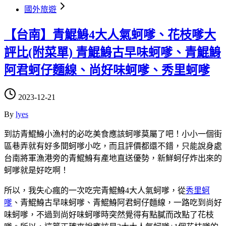
國外旅遊
【台南】青鯤鯓4大人氣蚵嗲、花枝嗲大
評比(附菜單) 青鯤鯓古早味蚵嗲、青鯤鯓
阿君蚵仔麵線、尚好味蚵嗲、秀里蚵嗲
2023-12-21
By
lyes
到訪青鯤鯓小漁村的必吃美食應該蚵嗲莫屬了吧！小小一個街
區巷弄就有好多間蚵嗲小吃，而且評價都還不錯，只能說身處
台南將軍漁港旁的青鯤鯓有產地直送優勢，新鮮蚵仔炸出來的
蚵嗲就是好吃啊！
所以，我失心瘋的一次吃完青鯤鯓4大人氣蚵嗲，從
秀里蚵
嗲
、青鯤鯓古早味蚵嗲、青鯤鯓阿君蚵仔麵線，一路吃到尚好
味蚵嗲，不過到尚好味蚵嗲時突然覺得有點膩而改點了花枝