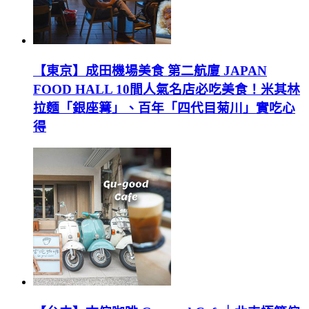
【東京】成田機場美食 第二航廈 JAPAN
FOOD HALL 10間人氣名店必吃美食！米其林
拉麵「銀座篝」、百年「四代目菊川」實吃心
得