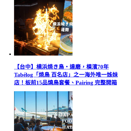
【台中】横浜焼き鳥‧達磨，橫濱70年
Tabélog「焼鳥 百名店」之一海外唯一姊妹
店！板前15品燒鳥套餐、Pairing 完整開箱