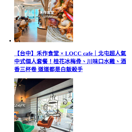
【台中】禾作食堂 × LOCC cafe｜北屯超人氣
中式個人套餐！桂花冰梅骨、川味口水雞、酒
香三杯卷 道道都是白飯殺手