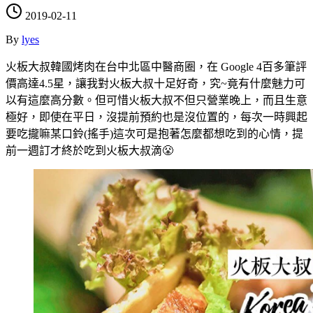
2019-02-11
By
lyes
火板大叔韓國烤肉在台中北區中醫商圈，在 Google 4百多筆評
價高達4.5星，讓我對火板大叔十足好奇，究~竟有什麼魅力可
以有這麼高分數。但可惜火板大叔不但只營業晚上，而且生意
極好，即使在平日，沒提前預約也是沒位置的，每次一時興起
要吃攏嘛某口鈴(搖手)這次可是抱著怎麼都想吃到的心情，提
前一週訂才終於吃到火板大叔滴😤