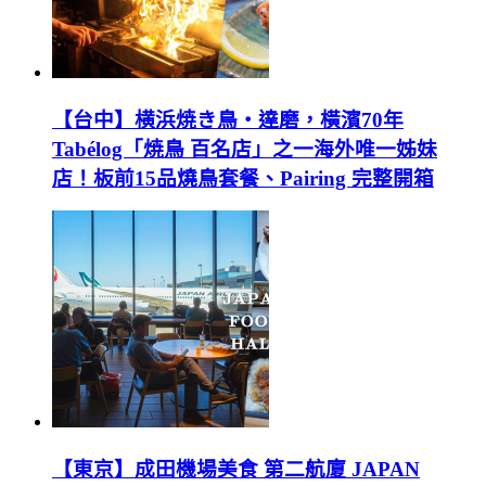
【台中】横浜焼き鳥‧達磨，橫濱70年
Tabélog「焼鳥 百名店」之一海外唯一姊妹
店！板前15品燒鳥套餐、Pairing 完整開箱
【東京】成田機場美食 第二航廈 JAPAN