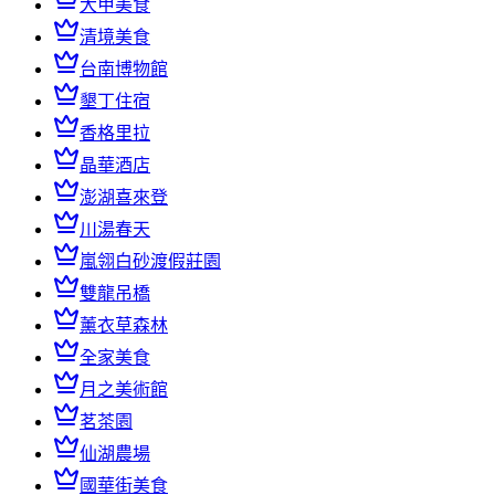
大甲美食
清境美食
台南博物館
墾丁住宿
香格里拉
晶華酒店
澎湖喜來登
川湯春天
嵐翎白砂渡假莊園
雙龍吊橋
薰衣草森林
全家美食
月之美術館
茗茶園
仙湖農場
國華街美食