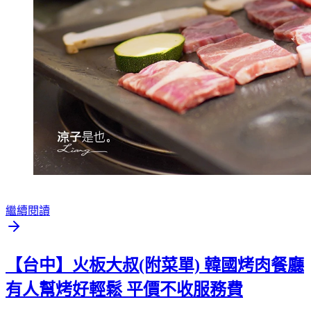
繼續閱讀
【台中】火板大叔(附菜單) 韓國烤肉餐廳
有人幫烤好輕鬆 平價不收服務費