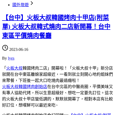
國外旅遊
【台中】火板大叔韓國烤肉十甲店(附菜
單) 火板大叔韓式燒肉二店新開幕！台中
東區平價燒肉餐廳
2023-06-16
By
lyes
「
火板大叔
韓國烤肉二店」開幕啦！「火板大叔十甲」新分店
就開在台中東區離娘家超級近，一看到就立刻開心地約姐妹們
來聚餐，下班後一起大口吃燒肉最過癮啦！
火板大叔韓國烤肉創始店
在台中北區的中醫商圈，平價美味又
有專人協助代烤，所以生意超級好、想吃一定要先訂位。這次
的火板大叔十甲店蠻低調的，默默就開幕了，相對本店有比較
好訂位，想嚐鮮可以最近來吃~