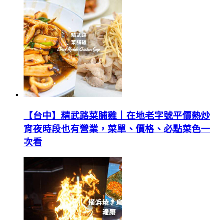
【台中】精武路菜脯雞｜在地老字號平價熱炒
宵夜時段也有營業，菜單、價格、必點菜色一
次看