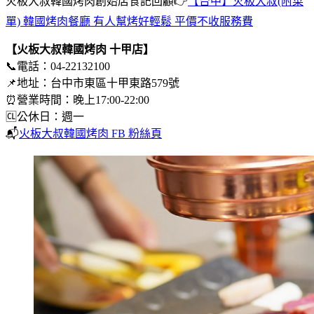
火板大叔韓國烤肉創始店食記回顧👉
【台中】火板大叔(附菜
單) 韓國烤肉餐廳 有人幫烤好輕鬆 平價不收服務費
【火板大叔韓國烤肉
十甲店】
📞電話：04-22132100
📌地址：台中市東區十甲東路579號
⏰營業時間：晚上17:00-22:00
🆑公休日：週一
📬
火板大叔韓國烤肉 FB 粉絲頁