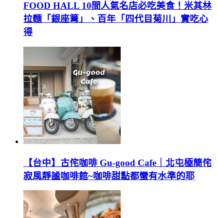
FOOD HALL 10間人氣名店必吃美食！米其林
拉麵「銀座篝」、百年「四代目菊川」實吃心
得
【台中】古侘咖啡 Gu-good Cafe｜北屯極簡侘
寂風靜謐咖啡館~咖啡甜點都蠻有水準的耶