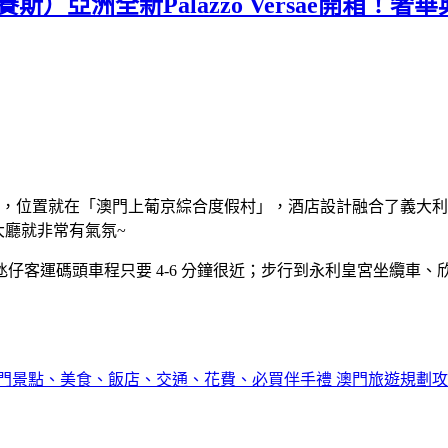
cau（凡賽斯）亞洲全新Palazzo Versa
o Versace 飯店，位置就在「澳門上葡京綜合度假村」，酒店設計融合了
走進大廳就非常有氣氛~
運碼頭車程只要 4-6 分鐘很近；步行到永利皇宮坐纜車、欣賞水
門景點、美食、飯店、交通、花費、必買伴手禮 澳門旅遊規劃