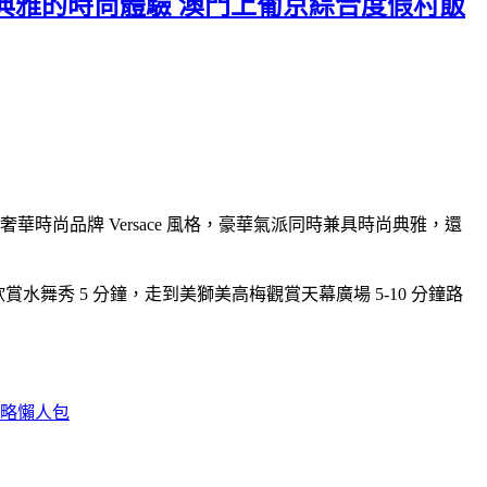
e開箱！奢華典雅的時尚體驗 澳門上葡京綜合度假村飯
義大利奢華時尚品牌 Versace 風格，豪華氣派同時兼具時尚典雅，還
舞秀 5 分鐘，走到美獅美高梅觀賞天幕廣場 5-10 分鐘路
攻略懶人包