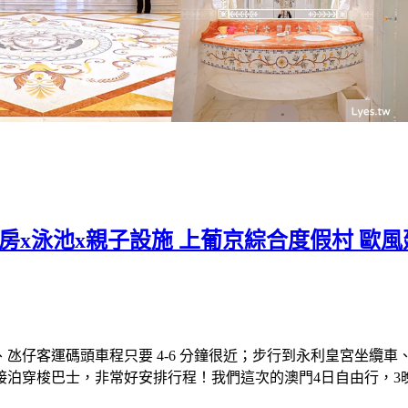
房x泳池x親子設施 上葡京綜合度假村 歐
客運碼頭車程只要 4-6 分鐘很近；步行到永利皇宮坐纜車、欣賞
接泊穿梭巴士，非常好安排行程！我們這次的澳門4日自由行，3