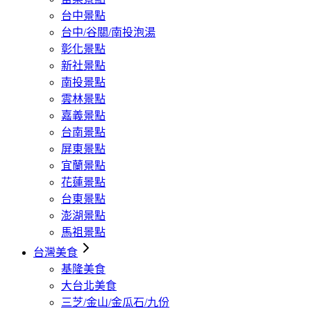
台中景點
台中/谷關/南投泡湯
彰化景點
新社景點
南投景點
雲林景點
嘉義景點
台南景點
屏東景點
宜蘭景點
花蓮景點
台東景點
澎湖景點
馬祖景點
台灣美食
基隆美食
大台北美食
三芝/金山/金瓜石/九份