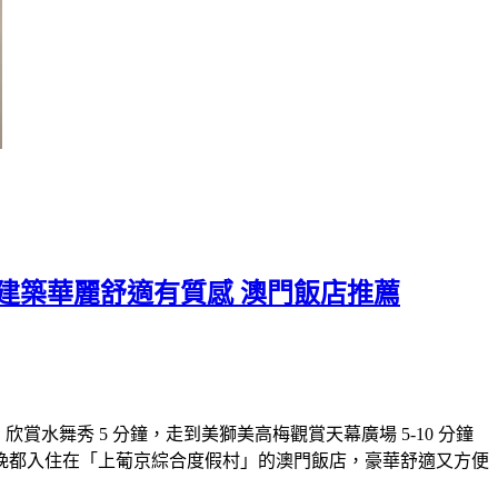
風建築華麗舒適有質感 澳門飯店推薦
水舞秀 5 分鐘，走到美獅美高梅觀賞天幕廣場 5-10 分鐘
晚都入住在「上葡京綜合度假村」的澳門飯店，豪華舒適又方便