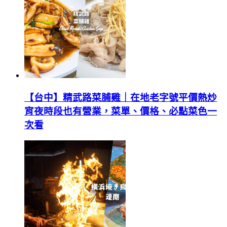
【台中】精武路菜脯雞｜在地老字號平價熱炒
宵夜時段也有營業，菜單、價格、必點菜色一
次看