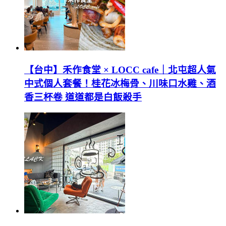
【台中】禾作食堂 × LOCC cafe｜北屯超人氣
中式個人套餐！桂花冰梅骨、川味口水雞、酒
香三杯卷 道道都是白飯殺手