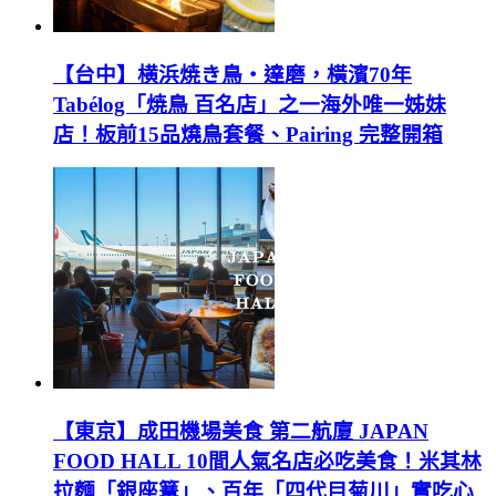
【台中】横浜焼き鳥‧達磨，橫濱70年
Tabélog「焼鳥 百名店」之一海外唯一姊妹
店！板前15品燒鳥套餐、Pairing 完整開箱
【東京】成田機場美食 第二航廈 JAPAN
FOOD HALL 10間人氣名店必吃美食！米其林
拉麵「銀座篝」、百年「四代目菊川」實吃心