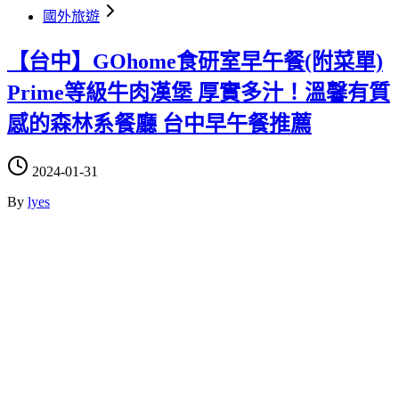
國外旅遊
【台中】GOhome食研室早午餐(附菜單)
Prime等級牛肉漢堡 厚實多汁！溫馨有質
感的森林系餐廳 台中早午餐推薦
2024-01-31
By
lyes