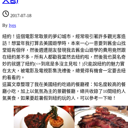
人包)
2017-07-18
By
lyes
紐約！這個電影常取景的夢幻城市，經常吸引著許多觀光客造
訪！想當年我打算去美國遊學時，本來一心一意要到舊金山找
堂姐有個伴，然後週遭朋友發現我去舊金山遊學的費用竟然跟
在紐約差不多，所有人都勸我當然去紐約啦，然後我也莫名奇
妙的就選了紐約(<=到底是多沒主見啦！)只能說紐約的魅力實
在太大，被電影及電視影集洗禮後，總覺得有機會一定要去紐
約看看的。
這篇文章整理了我在美國紐約吃過的餐廳裡：知名度較高的餐
廳小吃，加上以氣氛為主的景觀餐廳，總共收錄了10間紐約人
氣美食，如果要趁暑假到紐約玩的人，可以參考一下呦！