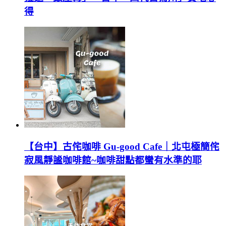
得
【台中】古侘咖啡 Gu-good Cafe｜北屯極簡侘
寂風靜謐咖啡館~咖啡甜點都蠻有水準的耶