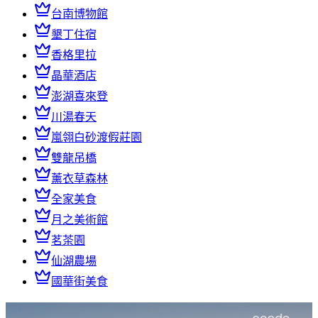
台南博物館
墾丁住宿
香格里拉
晶華酒店
澎湖喜來登
川湯春天
嵐翎白砂渡假莊園
雙龍吊橋
薰衣草森林
全家美食
月之美術館
茗茶園
仙湖農場
國華街美食