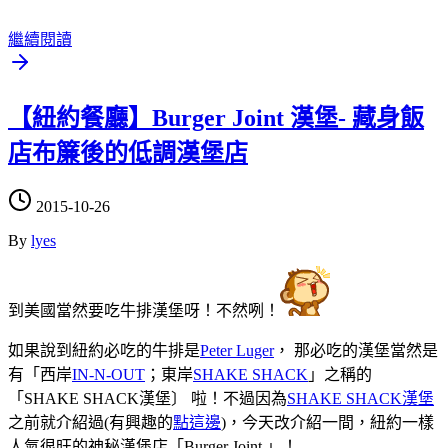
繼續閱讀
【紐約餐廳】Burger Joint 漢堡- 藏身飯
店布簾後的低調漢堡店
2015-10-26
By
lyes
到美國當然要吃牛排漢堡呀！不然咧！
如果說到紐約必吃的牛排是
Peter Luger
， 那必吃的漢堡當然是
有「西岸
IN-N-OUT
；東岸
SHAKE SHACK
」之稱的
「SHAKE SHACK漢堡〕 啦！不過因為
SHAKE SHACK漢堡
之前就介紹過(有興趣的
點這邊
)，今天改介紹一間，紐約一樣
人氣很旺的神秘漢堡店「Burger Joint
」！