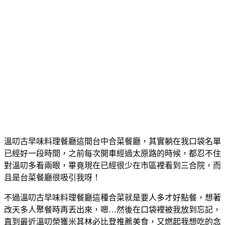
溫叨古早味料理餐廳這間台中合菜餐廳，其實躺在我口袋名單
已經好一段時間，之前每次開車經過太原路的時候，都忍不住
對溫叨多看兩眼，畢竟現在已經很少在市區裡看到三合院，而
且是台菜餐廳很吸引我呀！
不過溫叨古早味料理餐廳這種合菜就是要人多才好點餐，想著
改天多人聚餐時再丟出來，嗯…然後在口袋裡被我放到忘記，
直到最近溫叨榮獲米其林必比登推薦美食，又燃起我想吃的念