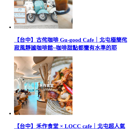
【台中】古侘咖啡 Gu-good Cafe｜北屯極簡侘
寂風靜謐咖啡館~咖啡甜點都蠻有水準的耶
【台中】禾作食堂 × LOCC cafe｜北屯超人氣