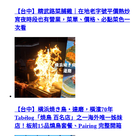
【台中】精武路菜脯雞｜在地老字號平價熱炒
宵夜時段也有營業，菜單、價格、必點菜色一
次看
【台中】横浜焼き鳥‧達磨，橫濱70年
Tabélog「焼鳥 百名店」之一海外唯一姊妹
店！板前15品燒鳥套餐、Pairing 完整開箱