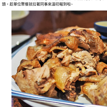
頭，趁單位聚餐就拉著同事來溫叨報到啦~