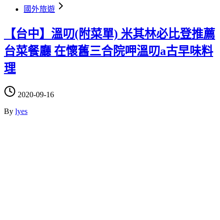
國外旅遊
【台中】溫叨(附菜單) 米其林必比登推薦
台菜餐廳 在懷舊三合院呷溫叨a古早味料
理
2020-09-16
By
lyes