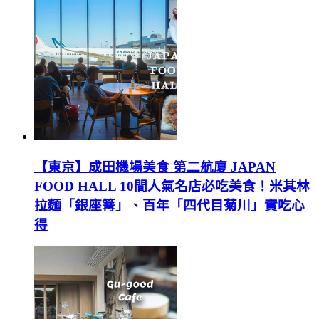
【東京】成田機場美食 第二航廈 JAPAN
FOOD HALL 10間人氣名店必吃美食！米其林
拉麵「銀座篝」、百年「四代目菊川」實吃心
得