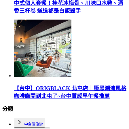
中式個人套餐！桂花冰梅骨、川味口水雞、酒
香三杯卷 道道都是白飯殺手
【台中】ORIGBLACK 北屯店｜極黑潮流風格
咖啡廳開到北屯了~台中質感早午餐推薦
分類
中台灣旅遊