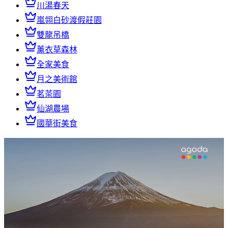
川湯春天
嵐翎白砂渡假莊園
雙龍吊橋
薰衣草森林
全家美食
月之美術館
茗茶園
仙湖農場
國華街美食