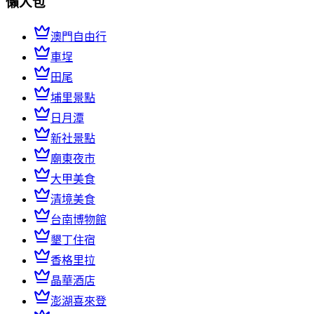
懶人包
澳門自由行
車埕
田尾
埔里景點
日月潭
新社景點
廟東夜市
大甲美食
清境美食
台南博物館
墾丁住宿
香格里拉
晶華酒店
澎湖喜來登