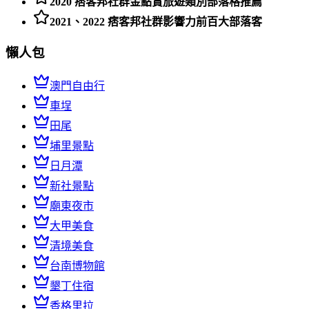
2020 痞客邦社群金點賞旅遊類別部落格推薦
2021、2022 痞客邦社群影響力前百大部落客
懶人包
澳門自由行
車埕
田尾
埔里景點
日月潭
新社景點
廟東夜市
大甲美食
清境美食
台南博物館
墾丁住宿
香格里拉