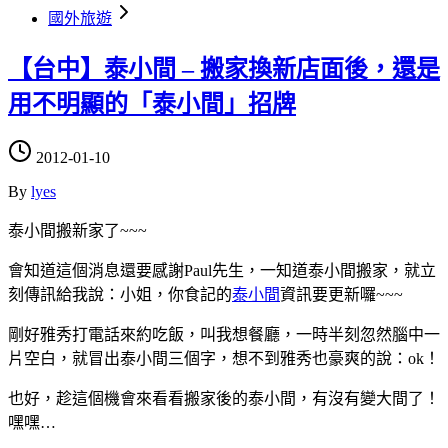
國外旅遊
【台中】泰小間 – 搬家換新店面後，還是
用不明顯的「泰小間」招牌
2012-01-10
By
lyes
泰小間搬新家了~~~
會知道這個消息還要感謝Paul先生，一知道泰小間搬家，就立
刻傳訊給我說：小姐，你食記的
泰小間
資訊要更新囉~~~
剛好雅秀打電話來約吃飯，叫我想餐廳，一時半刻忽然腦中一
片空白，就冒出泰小間三個字，想不到雅秀也豪爽的說：ok！
也好，趁這個機會來看看搬家後的泰小間，有沒有變大間了！
嘿嘿…