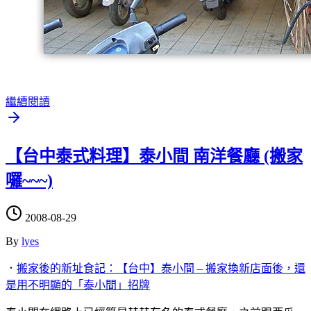
繼續閱讀
【台中泰式料理】泰小間 南洋餐廳 (搬家
囉~~~)
2008-08-29
By
lyes
．
搬家後的新址食記：【台中】泰小間 – 搬家換新店面後，還
是用不明顯的「泰小間」招牌