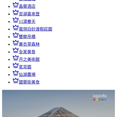
晶華酒店
澎湖喜來登
川湯春天
嵐翎白砂渡假莊園
雙龍吊橋
薰衣草森林
全家美食
月之美術館
茗茶園
仙湖農場
國華街美食