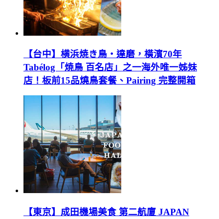
【台中】横浜焼き鳥‧達磨，橫濱70年
Tabélog「焼鳥 百名店」之一海外唯一姊妹
店！板前15品燒鳥套餐、Pairing 完整開箱
【東京】成田機場美食 第二航廈 JAPAN