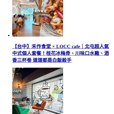
【台中】禾作食堂 × LOCC cafe｜北屯超人氣
中式個人套餐！桂花冰梅骨、川味口水雞、酒
香三杯卷 道道都是白飯殺手