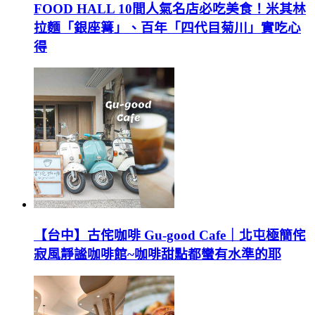
FOOD HALL 10間人氣名店必吃美食！米其林
拉麵「銀座篝」、百年「四代目菊川」實吃心
得
【台中】古侘咖啡 Gu-good Cafe｜北屯極簡侘
寂風靜謐咖啡館~咖啡甜點都蠻有水準的耶