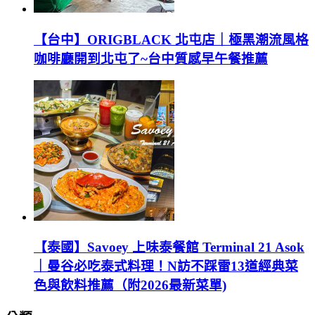
【台中】ORIGBLACK 北屯店｜極黑潮流風格
咖啡廳開到北屯了~台中質感早午餐推薦
【泰國】Savoey 上味泰餐館 Terminal 21 Asok
｜曼谷必吃泰式料理！N訪不踩雷13道經典菜
色與飲料推薦（附2026最新菜單)