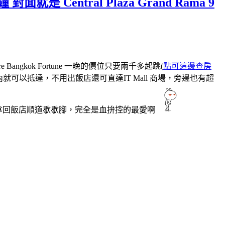
就是 Central Plaza Grand Rama 9
Bangkok Fortune 一晚的價位只要兩千多起跳(
點可這邊查房
路五分鐘以內就可以抵達，不用出飯店還可直達IT Mall 商場，旁邊也有超
拿回飯店順道歇歇腳，完全是血拚控的最愛啊