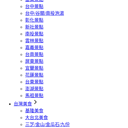
台中景點
台中/谷關/南投泡湯
彰化景點
新社景點
南投景點
雲林景點
嘉義景點
台南景點
屏東景點
宜蘭景點
花蓮景點
台東景點
澎湖景點
馬祖景點
台灣美食
基隆美食
大台北美食
三芝/金山/金瓜石/九份