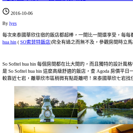
2016-10-06
By
lyes
每次來泰國華欣住宿的飯店都超棒，一間比一間還享受，每每
hua hin
(
SO索菲特飯店
)完全有過之而無不及，參觀房間時立
So Sofitel hua hin 每個房間都在比大間的，而且
是 So Sofitel hua hin 這麼高級舒適的飯店，查 Agoda 房
較靠近七岩，離華欣市區稍微有點距離吧！來泰國華欣七岩找