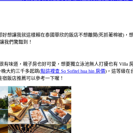
都好想讓我就這樣賴在泰國華欣的飯店不想離開(死抓著棉被)，
馬讓我們驚豔到！
獨特的設計風格很有味道，親子房也好可愛，想要獨立泳池無人打擾也有 V
價平日一晚大約三千多起跳(
點這裡查 So Sofitel hua hin 房價
)，這等級
住宿飯店推薦可以參考一下喔！