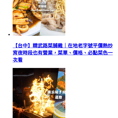
【台中】精武路菜脯雞｜在地老字號平價熱炒
宵夜時段也有營業，菜單、價格、必點菜色一
次看