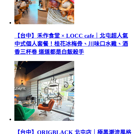
【台中】禾作食堂 × LOCC cafe｜北屯超人氣
中式個人套餐！桂花冰梅骨、川味口水雞、酒
香三杯卷 道道都是白飯殺手
【台中】ORIGBLACK 北屯店｜極黑潮流風格