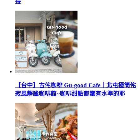
得
【台中】古侘咖啡 Gu-good Cafe｜北屯極簡侘
寂風靜謐咖啡館~咖啡甜點都蠻有水準的耶