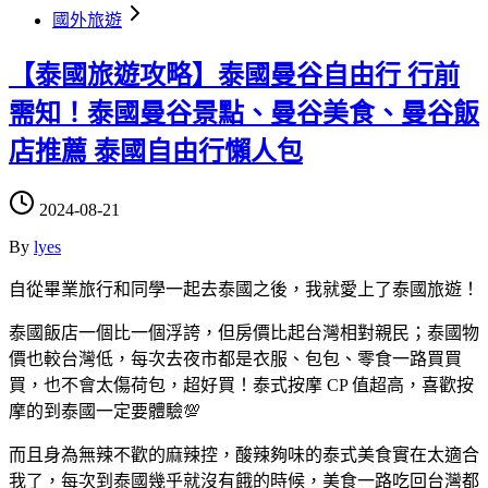
國外旅遊
【泰國旅遊攻略】泰國曼谷自由行 行前
需知！泰國曼谷景點、曼谷美食、曼谷飯
店推薦 泰國自由行懶人包
2024-08-21
By
lyes
自從畢業旅行和同學一起去泰國之後，我就愛上了泰國旅遊！
泰國飯店一個比一個浮誇，但房價比起台灣相對親民；泰國物
價也較台灣低，每次去夜市都是衣服、包包、零食一路買買
買，也不會太傷荷包，超好買！泰式按摩 CP 值超高，喜歡按
摩的到泰國一定要體驗💯
而且身為無辣不歡的麻辣控，酸辣夠味的泰式美食實在太適合
我了，每次到泰國幾乎就沒有餓的時候，美食一路吃回台灣都