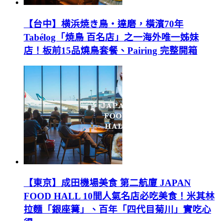
【台中】横浜焼き鳥‧達磨，橫濱70年
Tabélog「焼鳥 百名店」之一海外唯一姊妹
店！板前15品燒鳥套餐、Pairing 完整開箱
【東京】成田機場美食 第二航廈 JAPAN
FOOD HALL 10間人氣名店必吃美食！米其林
拉麵「銀座篝」、百年「四代目菊川」實吃心