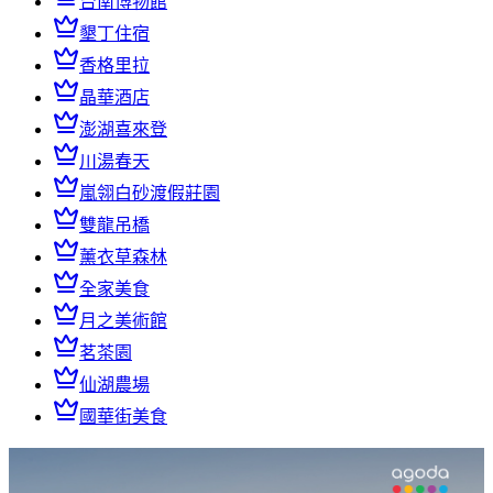
台南博物館
墾丁住宿
香格里拉
晶華酒店
澎湖喜來登
川湯春天
嵐翎白砂渡假莊園
雙龍吊橋
薰衣草森林
全家美食
月之美術館
茗茶園
仙湖農場
國華街美食