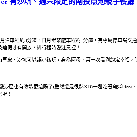
Coffee 有沙坑、週末限定的南投魚池親子餐廳
，距離日月潭車程約3分鐘，日月老茶廠車程約1分鐘，有專屬停車
及連假才有開放，排行程時愛注意捏！
有草皮、沙坑可以讓小孩玩，身為阿母，第一次看到約定幸福，
環境，兒童戲沙區也有改造更遮陽了(雖然還是很熱XD)一邊吃著窯烤P
考喔！