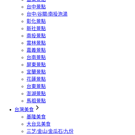
台中景點
台中/谷關/南投泡湯
彰化景點
新社景點
南投景點
雲林景點
嘉義景點
台南景點
屏東景點
宜蘭景點
花蓮景點
台東景點
澎湖景點
馬祖景點
台灣美食
基隆美食
大台北美食
三芝/金山/金瓜石/九份