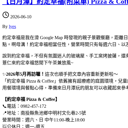
【日月潭】約定幸福(附菜單) Pizza & 
2026-06-10
By
lyes
約定幸福是我在滑 Google Map 時發現的親子景觀餐廳
點。啊母溝！約定幸福相當任性，營業時間只有每週六日、以
說到約定幸福，不但有氛圍迷人的玻璃屋、手工窯烤披薩，還
薏仁來約定幸福悠閒下午茶兼放風~
✨
2026年5月再訪囉！
這次也順手把文章內容重新更新啦～
「約定幸福 Pizza & Coffee」依舊擁有超療癒的庭園
用餐環境與餐點心得，準備來日月潭玩的朋友可以收藏起來參
【約定幸福 Pizza & Coffee】
📞電話：0982-457-172
📍地址：南投縣魚池鄉中明村文化巷2-5號
營業時間：週六、日 中午11:00-晚上18:00
🆑公休日：週一-週五