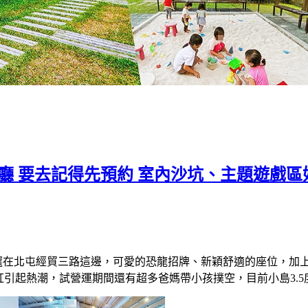
子餐廳 要去記得先預約 室內沙坑、主題遊戲
廳，位置選在北屯經貿三路這邊，可愛的恐龍招牌、新穎舒適的座位
爆紅引起熱潮，試營運期間還有超多爸媽帶小孩撲空，目前小島3.