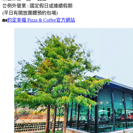
⏰例外營業 : 國定假日或連續假期
​(平日有開放團體預約包場)
🏡
約定幸福 Pizza & Coffee官方網站