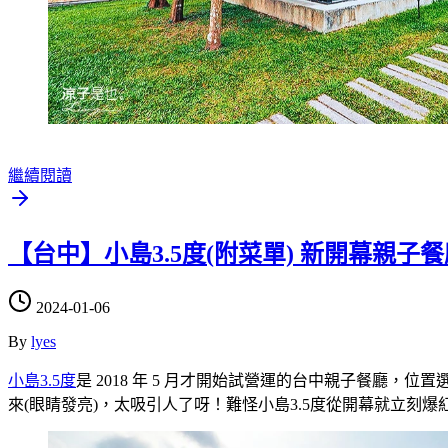
繼續閱讀
【台中】小島3.5度(附菜單) 新開幕親
2024-01-06
By
lyes
小島3.5度
是 2018 年 5 月才開始試營運的台中親子餐
來(眼睛發亮)，太吸引人了呀！難怪小島3.5度從開幕就立刻