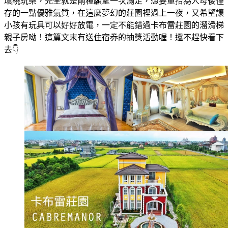
環繞玩樂，完全就是兩種願望一次滿足，想要重拾為人母後僅
存的一點優雅氣質，在這麼夢幻的莊園裡過上一夜，又希望讓
小孩有玩具可以好好放電，一定不能錯過卡布雷莊園的溜滑梯
親子房呦！這篇文末有送住宿券的抽獎活動喔！還不趕快看下
去👇