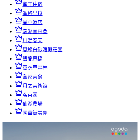
墾丁住宿
香格里拉
晶華酒店
澎湖喜來登
川湯春天
嵐翎白砂渡假莊園
雙龍吊橋
薰衣草森林
全家美食
月之美術館
茗茶園
仙湖農場
國華街美食