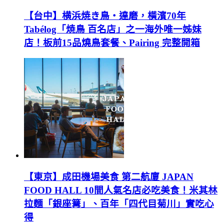
【台中】横浜焼き鳥‧達磨，橫濱70年
Tabélog「焼鳥 百名店」之一海外唯一姊妹
店！板前15品燒鳥套餐、Pairing 完整開箱
【東京】成田機場美食 第二航廈 JAPAN
FOOD HALL 10間人氣名店必吃美食！米其林
拉麵「銀座篝」、百年「四代目菊川」實吃心
得