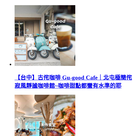
【台中】古侘咖啡 Gu-good Cafe｜北屯極簡侘
寂風靜謐咖啡館~咖啡甜點都蠻有水準的耶