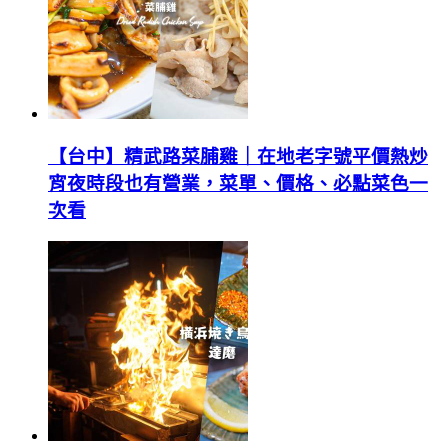
【台中】精武路菜脯雞｜在地老字號平價熱炒
宵夜時段也有營業，菜單、價格、必點菜色一
次看