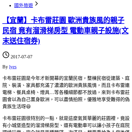
國外旅遊
【宜蘭】卡布雷莊園 歐洲貴族風的親子
民宿 竟有溜滑梯房型 電動車親子設施(文
末送住宿券)
2017-07-07
By
lyes
卡布雷莊園是今年才新開幕的宜蘭民宿，整棟民宿從建築、庭
院、裝潢、家具都充滿了濃濃的歐洲貴族風情，而且卡布雷連
電梯、餐具桌椅、燈具…等各種細節都不放過，來到卡布雷莊
園會以為自己置身歐洲，可以盡情拍照，優雅地享受難得的偽
貴族生活呀😆
卡布雷莊園很特別的一點，就是這麼氣質華麗的莊園裡，竟設
有小城堡造型的溜滑梯房型、還有電動車可以讓小孩子在庭院