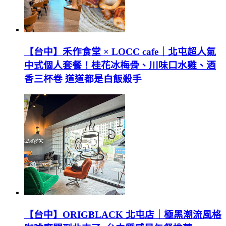
【台中】禾作食堂 × LOCC cafe｜北屯超人氣
中式個人套餐！桂花冰梅骨、川味口水雞、酒
香三杯卷 道道都是白飯殺手
【台中】ORIGBLACK 北屯店｜極黑潮流風格