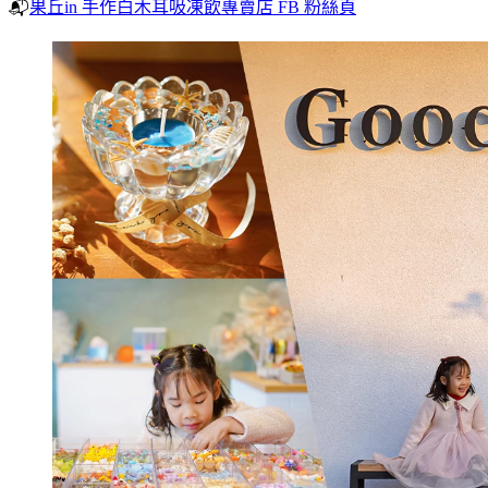
📬
果丘in 手作白木耳吸凍飲專賣店 FB 粉絲頁