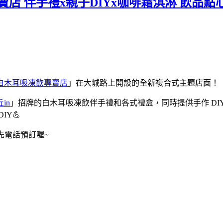
店 伴手禮x親子DIYx咖啡霜淇淋 飲品點
作白木耳吸凍飲專賣店
」在大城路上開設的全新複合式主題店面！
in
」招牌的白木耳吸凍飲伴手禮和各式禮盒，同時提供手作 D
Y💪
先電話預訂喔~