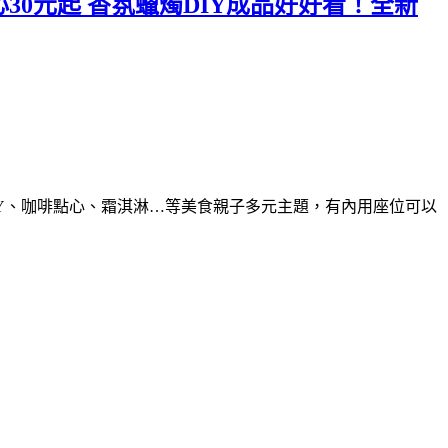
心30元起 香氛蠟燭DIY成品好好看！全新
IY、咖啡點心、霜淇淋…等美食親子多元主題，有內用座位可以