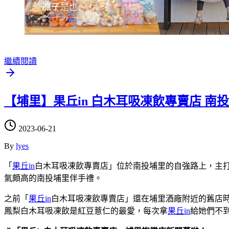
繼續閱讀
【埔里】果丘in 白木耳吸凍飲專賣店 南
2023-06-21
By
lyes
「
果丘in
白木耳吸凍飲專賣店」位於南投埔里的自強路上，主
氣頗高的南投埔里伴手禮。
之前「
果丘in
白木耳吸凍飲專賣店」還在埔里酒廠附近的舊店
鳳梨白木耳吸凍飲是紅豆薏仁的最愛，每次拿
果丘in
給她們不