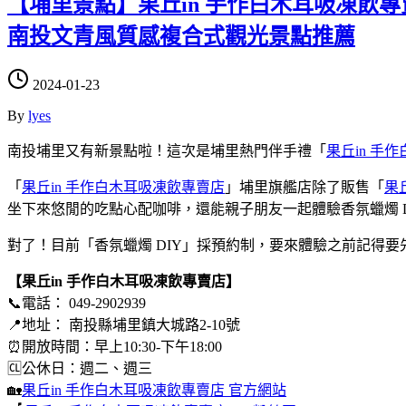
【埔里景點】果丘in 手作白木耳吸凍飲專賣
南投文青風質感複合式觀光景點推薦
2024-01-23
By
lyes
南投埔里又有新景點啦！這次是埔里熱門伴手禮「
果丘in 手
「
果丘in 手作白木耳吸凍飲專賣店
」埔里旗艦店除了販售「
果丘
坐下來悠閒的吃點心配咖啡，還能親子朋友一起體驗香氛蠟燭 DI
對了！目前「香氛蠟燭 DIY」採預約制，要來體驗之前記得要
【果丘in 手作白木耳吸凍飲專賣店】
📞電話： 049-2902939
📍地址： 南投縣埔里鎮大城路2-10號
⏰開放時間：早上10:30-下午18:00
🆑公休日：週二、週三
🏡
果丘in 手作白木耳吸凍飲專賣店 官方網站