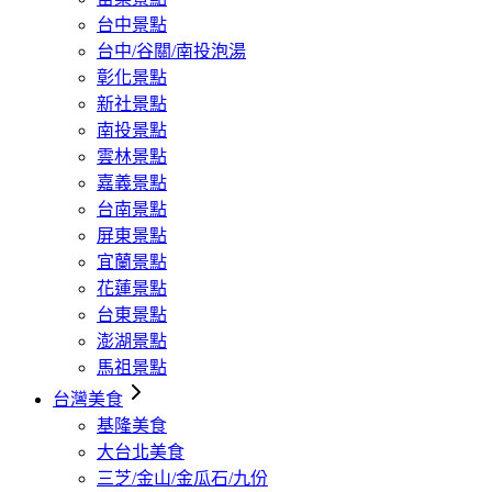
台中景點
台中/谷關/南投泡湯
彰化景點
新社景點
南投景點
雲林景點
嘉義景點
台南景點
屏東景點
宜蘭景點
花蓮景點
台東景點
澎湖景點
馬祖景點
台灣美食
基隆美食
大台北美食
三芝/金山/金瓜石/九份