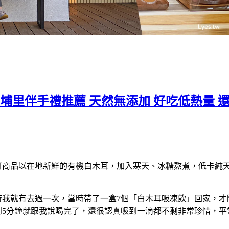
投埔里伴手禮推薦 天然無添加 好吃低熱量
打商品以在地新鮮的有機白木耳，加入寒天、冰糖熬煮，低卡純
時我就有去過一次，當時帶了一盒7個「白木耳吸凍飲」回家，才
到5分鐘就跟我說喝完了，還很認真吸到一滴都不剩非常珍惜，平