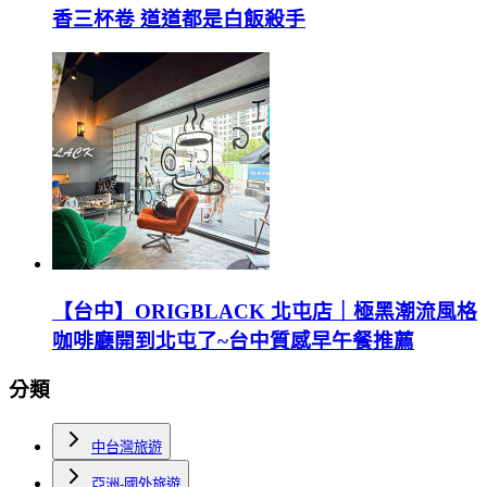
香三杯卷 道道都是白飯殺手
【台中】ORIGBLACK 北屯店｜極黑潮流風格
咖啡廳開到北屯了~台中質感早午餐推薦
分類
中台灣旅遊
亞洲-國外旅遊