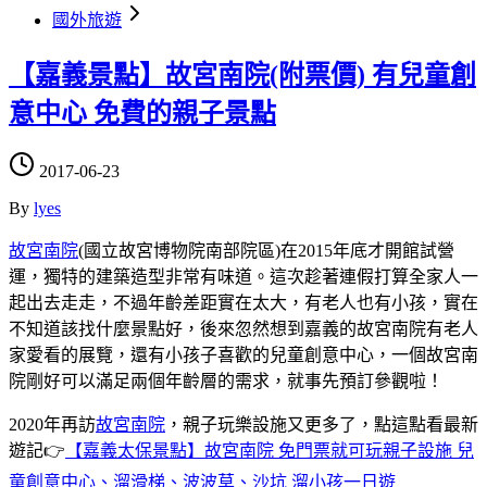
國外旅遊
【嘉義景點】故宮南院(附票價) 有兒童創
意中心 免費的親子景點
2017-06-23
By
lyes
故宮南院
(國立故宮博物院南部院區)在2015年底才開館試營
運，獨特的建築造型非常有味道。這次趁著連假打算全家人一
起出去走走，不過年齡差距實在太大，有老人也有小孩，實在
不知道該找什麼景點好，後來忽然想到嘉義的故宮南院有老人
家愛看的展覽，還有小孩子喜歡的兒童創意中心，一個故宮南
院剛好可以滿足兩個年齡層的需求，就事先預訂參觀啦！
2020年再訪
故宮南院
，親子玩樂設施又更多了，點這點看最新
遊記👉
【嘉義太保景點】故宮南院 免門票就可玩親子設施 兒
童創意中心、溜滑梯、波波草、沙坑 溜小孩一日遊