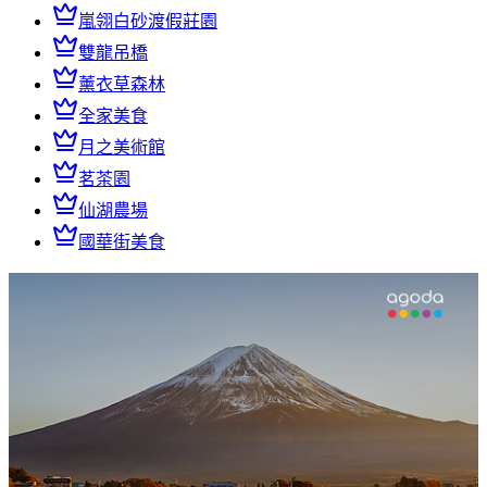
嵐翎白砂渡假莊園
雙龍吊橋
薰衣草森林
全家美食
月之美術館
茗茶園
仙湖農場
國華街美食