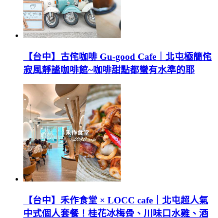
【台中】古侘咖啡 Gu-good Cafe｜北屯極簡侘
寂風靜謐咖啡館~咖啡甜點都蠻有水準的耶
【台中】禾作食堂 × LOCC cafe｜北屯超人氣
中式個人套餐！桂花冰梅骨、川味口水雞、酒