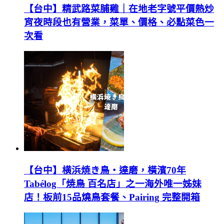
【台中】精武路菜脯雞｜在地老字號平價熱炒
宵夜時段也有營業，菜單、價格、必點菜色一
次看
【台中】横浜焼き鳥‧達磨，橫濱70年
Tabélog「焼鳥 百名店」之一海外唯一姊妹
店！板前15品燒鳥套餐、Pairing 完整開箱