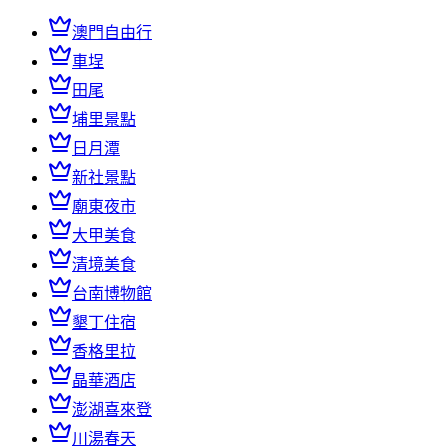
澳門自由行
車埕
田尾
埔里景點
日月潭
新社景點
廟東夜市
大甲美食
清境美食
台南博物館
墾丁住宿
香格里拉
晶華酒店
澎湖喜來登
川湯春天