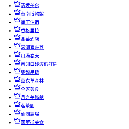
清境美食
台南博物館
墾丁住宿
香格里拉
晶華酒店
澎湖喜來登
川湯春天
嵐翎白砂渡假莊園
雙龍吊橋
薰衣草森林
全家美食
月之美術館
茗茶園
仙湖農場
國華街美食