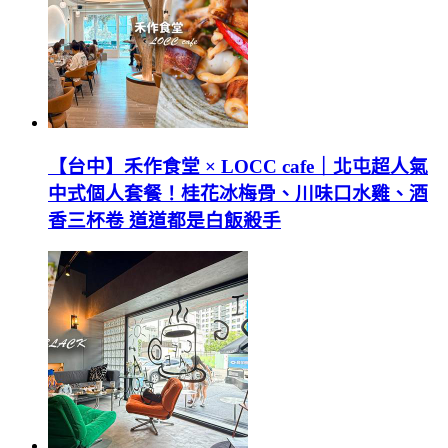
【台中】禾作食堂 × LOCC cafe｜北屯超人氣
中式個人套餐！桂花冰梅骨、川味口水雞、酒
香三杯卷 道道都是白飯殺手