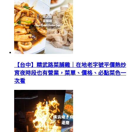
【台中】精武路菜脯雞｜在地老字號平價熱炒
宵夜時段也有營業，菜單、價格、必點菜色一
次看