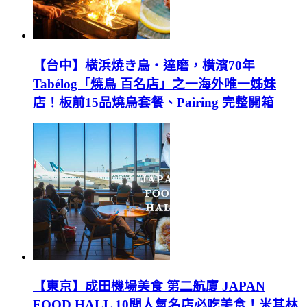
【台中】横浜焼き鳥‧達磨，橫濱70年
Tabélog「焼鳥 百名店」之一海外唯一姊妹
店！板前15品燒鳥套餐、Pairing 完整開箱
【東京】成田機場美食 第二航廈 JAPAN
FOOD HALL 10間人氣名店必吃美食！米其林