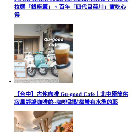
拉麵「銀座篝」、百年「四代目菊川」實吃心
得
【台中】古侘咖啡 Gu-good Cafe｜北屯極簡侘
寂風靜謐咖啡館~咖啡甜點都蠻有水準的耶