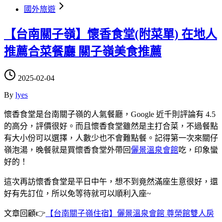
國外旅遊
【台南關子嶺】懷香食堂(附菜單) 在地人
推薦合菜餐廳 關子嶺美食推薦
2025-02-04
By
lyes
懷香食堂是台南關子嶺的人氣餐廳，Google 近千則評論有 4.5
的高分，評價很好。而且懷香食堂雖然是主打合菜，不過餐點
有大小份可以選擇，人數少也不會難點餐。記得第一次來關仔
嶺泡湯，晚餐就是買懷香食堂外帶回
儷景溫泉會館
吃，印象蠻
好的！
這次再訪懷香食堂是平日中午，想不到竟然滿座生意很好，還
好有先訂位，所以免等待就可以順利入座~
文章回顧👉
【台南關子嶺住宿】儷景溫泉會館 尊榮館雙人房