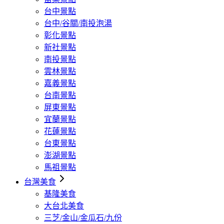
台中景點
台中/谷關/南投泡湯
彰化景點
新社景點
南投景點
雲林景點
嘉義景點
台南景點
屏東景點
宜蘭景點
花蓮景點
台東景點
澎湖景點
馬祖景點
台灣美食
基隆美食
大台北美食
三芝/金山/金瓜石/九份