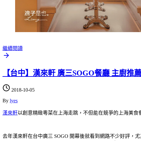
繼續閱讀
【台中】漢來軒 廣三SOGO餐廳 主廚推
2018-10-05
By
lyes
漢來軒
以創意精緻粵菜在上海走跳，不但能在競爭的上海美食餐
去年漢來軒在台中廣三 SOGO 開幕後就看到網路不少好評