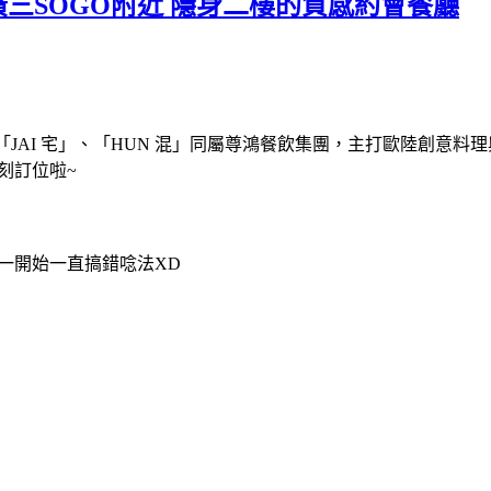
廣三SOGO附近 隱身二樓的質感約會餐廳
廳「JAI 宅」、「HUN 混」同屬尊鴻餐飲集團，主打歐陸創意料
刻訂位啦~
我一開始一直搞錯唸法XD