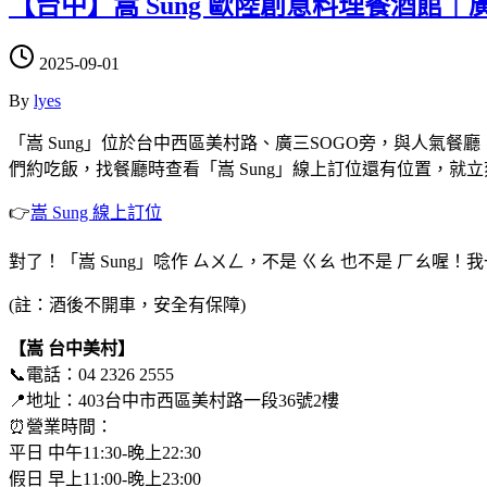
【台中】嵩 Sung 歐陸創意料理餐酒館｜
2025-09-01
By
lyes
「嵩 Sung」位於台中西區美村路、廣三SOGO旁，與人氣餐
們約吃飯，找餐廳時查看「嵩 Sung」線上訂位還有位置，就立
👉
嵩 Sung 線上訂位
對了！「嵩 Sung」唸作 ㄙㄨㄥ，不是 ㄍㄠ 也不是 ㄏㄠ喔！
(註：酒後不開車，安全有保障)
【嵩 台中美村】
📞電話：04 2326 2555
📍地址：403台中市西區美村路一段36號2樓
⏰營業時間：
平日 中午11:30-晚上22:30
假日 早上11:00-晚上23:00