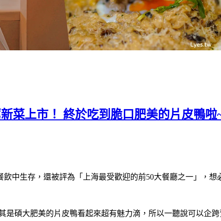
薦新菜上市！ 終於吃到脆口肥美的片皮鴨啦
飲中生存，還被評為「上海最受歡迎的前50大餐廳之一」，想必
，尤其是碩大肥美的片皮鴨看起來超有魅力滴，所以一聽說可以企