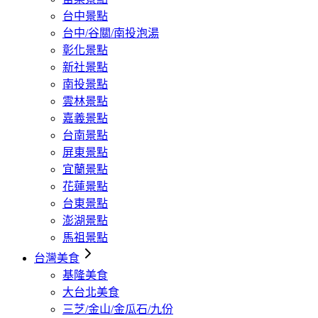
台中景點
台中/谷關/南投泡湯
彰化景點
新社景點
南投景點
雲林景點
嘉義景點
台南景點
屏東景點
宜蘭景點
花蓮景點
台東景點
澎湖景點
馬祖景點
台灣美食
基隆美食
大台北美食
三芝/金山/金瓜石/九份