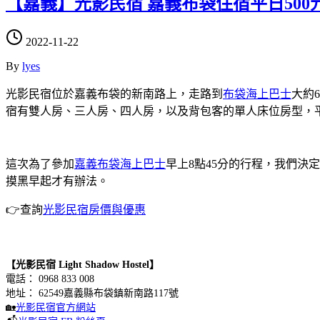
【嘉義】光影民宿 嘉義布袋住宿平日50
2022-11-22
By
lyes
光影民宿位於嘉義布袋的新南路上，走路到
布袋海上巴士
大約
宿有雙人房、三人房、四人房，以及背包客的單人床位房型，平
這次為了參加
嘉義布袋海上巴士
早上8點45分的行程，我們
摸黑早起才有辦法。
👉查詢
光影民宿房價與優惠
【光影民宿
Light Shadow Hostel】
電話： 0968 833 008
地址： 62549嘉義縣布袋鎮新南路117號
🏡
光影民宿官方網站