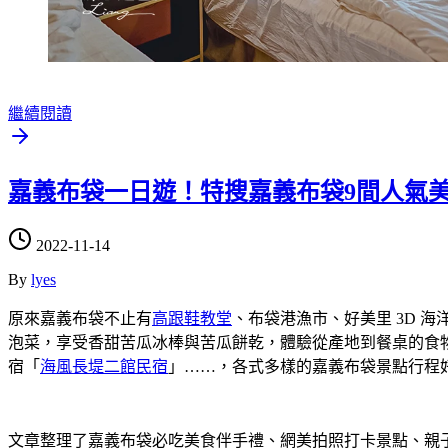
繼續閱讀
嘉義布袋一日遊！特搜嘉義布袋9間人氣美食
2022-11-14
By
lyes
原來嘉義布袋不止有
高跟鞋教堂
、布袋港漁市、好美里 3D 
泡菜，享受香甜苦瓜冰棒與苦瓜餅乾，體驗從產地到餐桌的食
宿「
海風長堤二館民宿
」……，各式多樣的嘉義布袋景點行程
文章整理了嘉義布袋必吃美食伴手禮、網美拍照打卡景點、親子