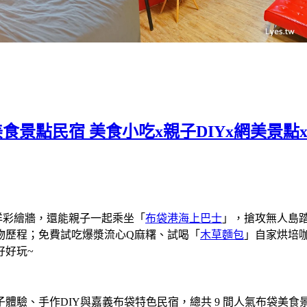
景點民宿 美食小吃x親子DIYx網美景點
海洋彩繪牆，還能親子一起乘坐「
布袋港海上巴士
」，搶攻無人島
物歷程；免費試吃爆漿流心Q麻糬、試喝「
木草麵包
」自家烘培
好好玩~
體驗、手作DIY與嘉義布袋特色民宿，總共 9 間人氣布袋美