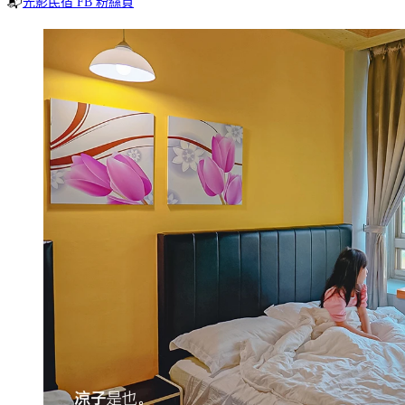
📬
光影民宿 FB 粉絲頁