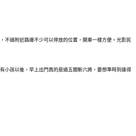
場，不過附近路邊不少可以停放的位置，開車一樣方便。光影民
從有小孩以後，早上出門真的是過五關斬六將，要想準時到達得