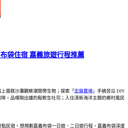
x布袋住宿 嘉義旅遊行程推薦
踏上蛋糕沙灘觀察潮間帶生物；探索「
宏展農場
」手摘苦瓜 DIY
咖啡，品嚐剛出爐的鬆軟生吐司；入住清新海洋主題的鄉村風民
食景點民宿。想規劃嘉義布袋一日遊、二日遊行程，嘉義布袋深度