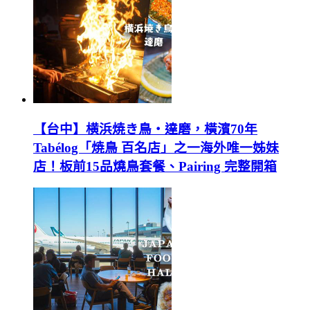
【台中】横浜焼き鳥‧達磨，橫濱70年
Tabélog「焼鳥 百名店」之一海外唯一姊妹
店！板前15品燒鳥套餐、Pairing 完整開箱