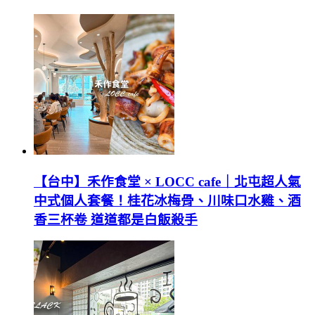
【台中】禾作食堂 × LOCC cafe｜北屯超人氣
中式個人套餐！桂花冰梅骨、川味口水雞、酒
香三杯卷 道道都是白飯殺手