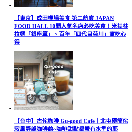
【東京】成田機場美食 第二航廈 JAPAN
FOOD HALL 10間人氣名店必吃美食！米其林
拉麵「銀座篝」、百年「四代目菊川」實吃心
得
【台中】古侘咖啡 Gu-good Cafe｜北屯極簡侘
寂風靜謐咖啡館~咖啡甜點都蠻有水準的耶