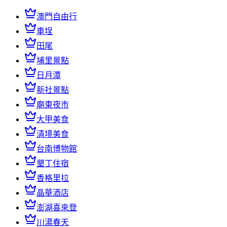
澳門自由行
車埕
田尾
埔里景點
日月潭
新社景點
廟東夜市
大甲美食
清境美食
台南博物館
墾丁住宿
香格里拉
晶華酒店
澎湖喜來登
川湯春天