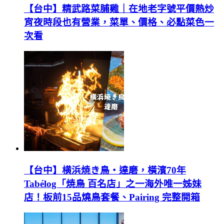
【台中】精武路菜脯雞｜在地老字號平價熱炒
宵夜時段也有營業，菜單、價格、必點菜色一
次看
【台中】横浜焼き鳥‧達磨，橫濱70年
Tabélog「焼鳥 百名店」之一海外唯一姊妹
店！板前15品燒鳥套餐、Pairing 完整開箱