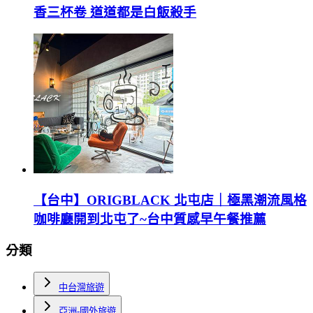
香三杯卷 道道都是白飯殺手
【台中】ORIGBLACK 北屯店｜極黑潮流風格
咖啡廳開到北屯了~台中質感早午餐推薦
分類
中台灣旅遊
亞洲-國外旅遊