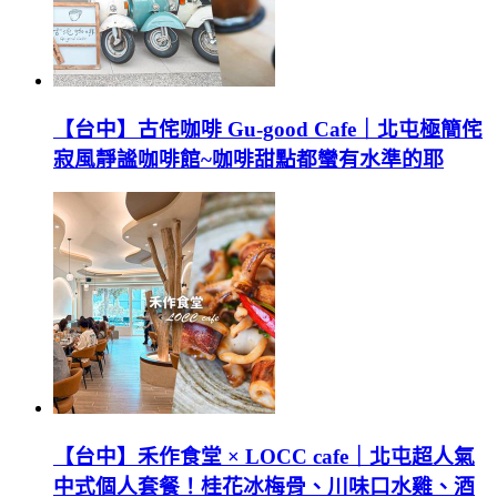
【台中】古侘咖啡 Gu-good Cafe｜北屯極簡侘
寂風靜謐咖啡館~咖啡甜點都蠻有水準的耶
【台中】禾作食堂 × LOCC cafe｜北屯超人氣
中式個人套餐！桂花冰梅骨、川味口水雞、酒