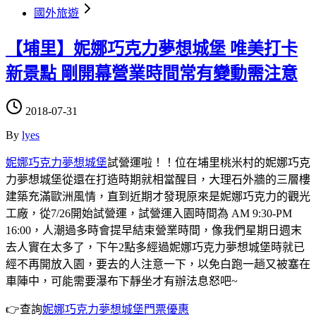
國外旅遊
【埔里】妮娜巧克力夢想城堡 唯美打卡
新景點 剛開幕營業時間常有變動需注意
2018-07-31
By
lyes
妮娜巧克力夢想城堡
試營運啦！！位在埔里桃米村的妮娜巧克
力夢想城堡從還在打造時期就相當醒目，大理石外牆的三層樓
建築充滿歐洲風情，直到近期才發現原來是妮娜巧克力的觀光
工廠，從7/26開始試營運，試營運入園時間為 AM 9:30-PM
16:00，人潮過多時會提早結束營業時間，像我們星期日週末
去人實在太多了，下午2點多經過妮娜巧克力夢想城堡時就已
經不再開放入園，要去的人注意一下，以免白跑一趟又被塞在
車陣中，可能需要瀑布下靜坐才有辦法息怒吧~
👉查詢
妮娜巧克力夢想城堡門票優惠