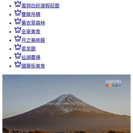
嵐翎白砂渡假莊園
雙龍吊橋
薰衣草森林
全家美食
月之美術館
茗茶園
仙湖農場
國華街美食