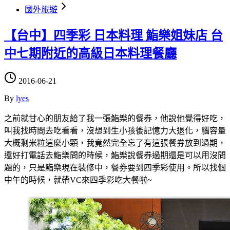
國外旅遊
【台中】四季彩 日本料理 鮨樂姐妹店 台
中七期附近的高級日本料理餐廳
2016-06-21
By
lyes
之前就甘心的朋友給了我一張鮨樂的餐券，他說他覺得好吃，
叫我找時間去吃看看，沒想到生小孩後記憶力大退化，腦容量
大概剩米粒這麼小顆，我竟然完全忘了有這張餐券放到過期，
還好打電話去鮨樂問的時候，鮨樂說餐券過期還是可以用沒問
題的，只是鮨樂現在裝修中，餐券要到四季彩使用。所以找個
中午的時候，就帶VC來四季彩吃大餐啦~