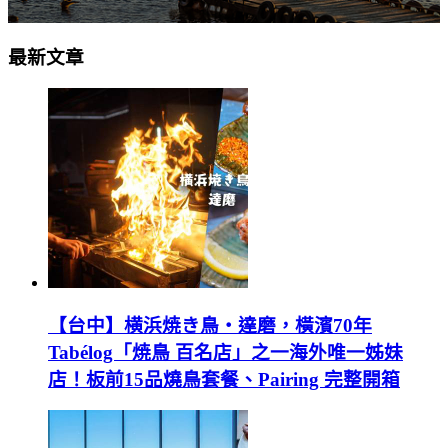
最新文章
【台中】横浜焼き鳥‧達磨，橫濱70年
Tabélog「焼鳥 百名店」之一海外唯一姊妹
店！板前15品燒鳥套餐、Pairing 完整開箱