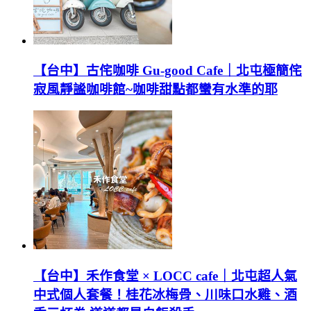
【台中】古侘咖啡 Gu-good Cafe｜北屯極簡侘
寂風靜謐咖啡館~咖啡甜點都蠻有水準的耶
【台中】禾作食堂 × LOCC cafe｜北屯超人氣
中式個人套餐！桂花冰梅骨、川味口水雞、酒