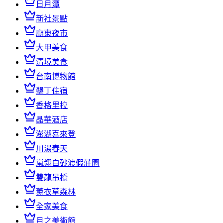
日月潭
新社景點
廟東夜市
大甲美食
清境美食
台南博物館
墾丁住宿
香格里拉
晶華酒店
澎湖喜來登
川湯春天
嵐翎白砂渡假莊園
雙龍吊橋
薰衣草森林
全家美食
月之美術館