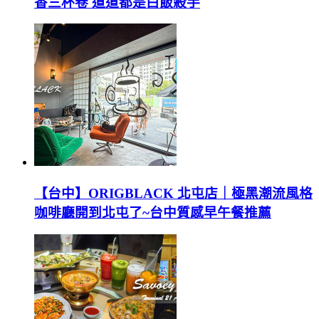
香三杯卷 道道都是白飯殺手
【台中】ORIGBLACK 北屯店｜極黑潮流風格
咖啡廳開到北屯了~台中質感早午餐推薦