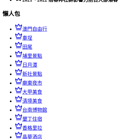
懶人包
澳門自由行
車埕
田尾
埔里景點
日月潭
新社景點
廟東夜市
大甲美食
清境美食
台南博物館
墾丁住宿
香格里拉
晶華酒店