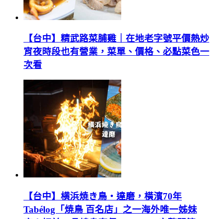
【台中】精武路菜脯雞｜在地老字號平價熱炒
宵夜時段也有營業，菜單、價格、必點菜色一
次看
【台中】横浜焼き鳥‧達磨，橫濱70年
Tabélog「焼鳥 百名店」之一海外唯一姊妹