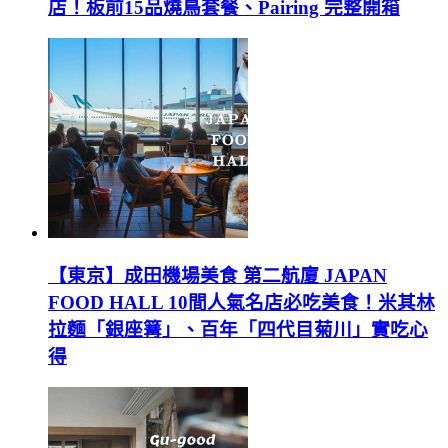
店！板前15品燒鳥套餐、Pairing 完整開箱
【東京】成田機場美食 第二航廈 JAPAN
FOOD HALL 10間人氣名店必吃美食！米其林
拉麵「銀座篝」、百年「四代目菊川」實吃心
得