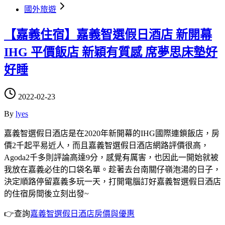
國外旅遊
【嘉義住宿】嘉義智選假日酒店 新開幕
IHG 平價飯店 新穎有質感 席夢思床墊好
好睡
2022-02-23
By
lyes
嘉義智選假日酒店是在2020年新開幕的IHG國際連鎖飯店，房
價2千起平易近人，而且嘉義智選假日酒店網路評價很高，
Agoda2千多則評論高達9分，感覺有厲害，也因此一開始就被
我放在嘉義必住的口袋名單。趁著去台南關仔嶺泡湯的日子，
決定順路停留嘉義多玩一天，打開電腦訂好嘉義智選假日酒店
的住宿房間後立刻出發~
👉查詢
嘉義智選假日酒店房價與優惠