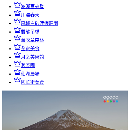
澎湖喜來登
川湯春天
嵐翎白砂渡假莊園
雙龍吊橋
薰衣草森林
全家美食
月之美術館
茗茶園
仙湖農場
國華街美食