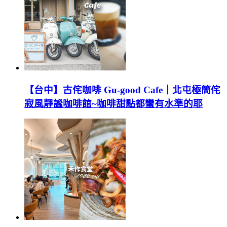
【台中】古侘咖啡 Gu-good Cafe｜北屯極簡侘
寂風靜謐咖啡館~咖啡甜點都蠻有水準的耶