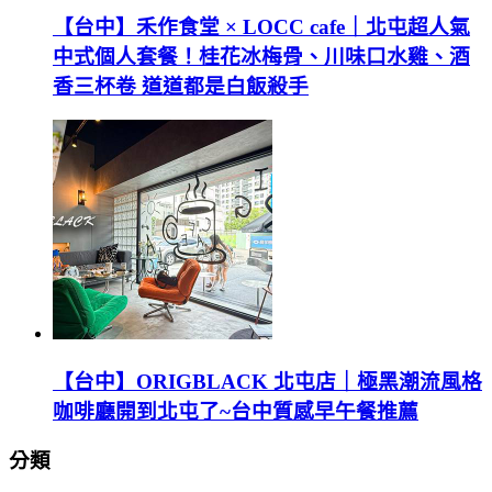
【台中】禾作食堂 × LOCC cafe｜北屯超人氣
中式個人套餐！桂花冰梅骨、川味口水雞、酒
香三杯卷 道道都是白飯殺手
【台中】ORIGBLACK 北屯店｜極黑潮流風格
咖啡廳開到北屯了~台中質感早午餐推薦
分類