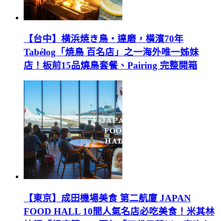
【台中】横浜焼き鳥‧達磨，橫濱70年
Tabélog「焼鳥 百名店」之一海外唯一姊妹
店！板前15品燒鳥套餐、Pairing 完整開箱
【東京】成田機場美食 第二航廈 JAPAN
FOOD HALL 10間人氣名店必吃美食！米其林