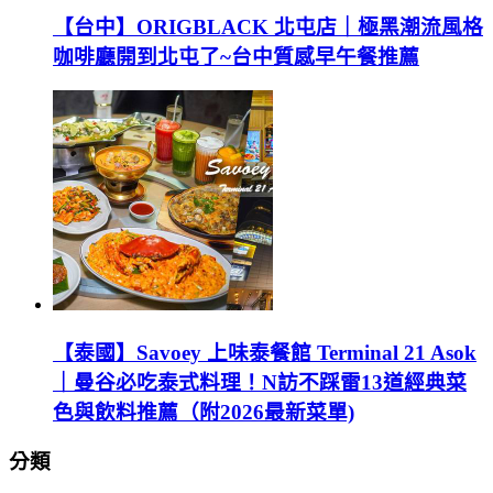
【台中】ORIGBLACK 北屯店｜極黑潮流風格
咖啡廳開到北屯了~台中質感早午餐推薦
【泰國】Savoey 上味泰餐館 Terminal 21 Asok
｜曼谷必吃泰式料理！N訪不踩雷13道經典菜
色與飲料推薦（附2026最新菜單)
分類