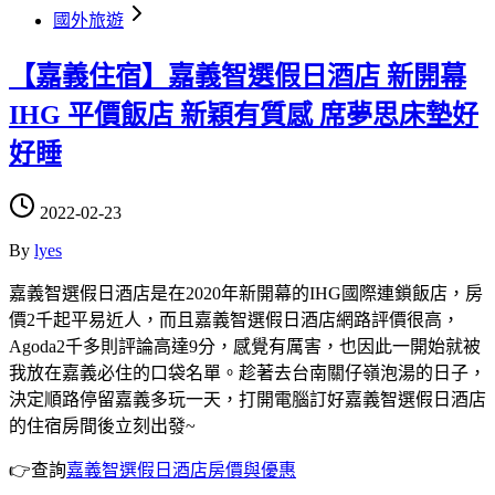
國外旅遊
【嘉義住宿】嘉義智選假日酒店 新開幕
IHG 平價飯店 新穎有質感 席夢思床墊好
好睡
2022-02-23
By
lyes
嘉義智選假日酒店是在2020年新開幕的IHG國際連鎖飯店，房
價2千起平易近人，而且嘉義智選假日酒店網路評價很高，
Agoda2千多則評論高達9分，感覺有厲害，也因此一開始就被
我放在嘉義必住的口袋名單。趁著去台南關仔嶺泡湯的日子，
決定順路停留嘉義多玩一天，打開電腦訂好嘉義智選假日酒店
的住宿房間後立刻出發~
👉查詢
嘉義智選假日酒店房價與優惠