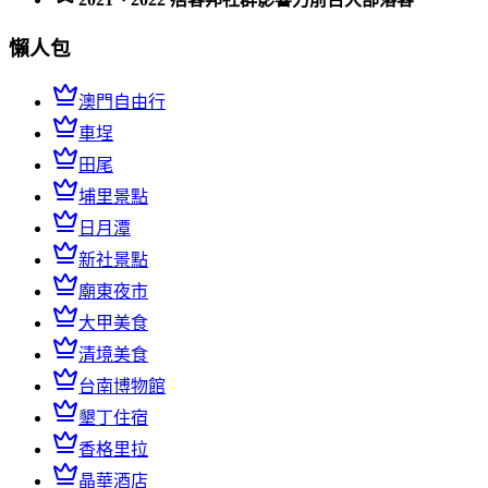
懶人包
澳門自由行
車埕
田尾
埔里景點
日月潭
新社景點
廟東夜市
大甲美食
清境美食
台南博物館
墾丁住宿
香格里拉
晶華酒店