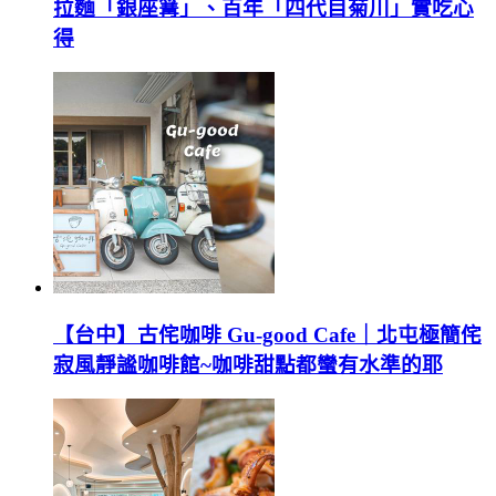
拉麵「銀座篝」、百年「四代目菊川」實吃心
得
【台中】古侘咖啡 Gu-good Cafe｜北屯極簡侘
寂風靜謐咖啡館~咖啡甜點都蠻有水準的耶