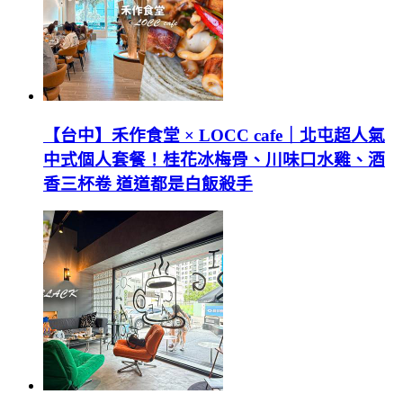
【台中】禾作食堂 × LOCC cafe｜北屯超人氣
中式個人套餐！桂花冰梅骨、川味口水雞、酒
香三杯卷 道道都是白飯殺手