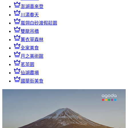
澎湖喜來登
川湯春天
嵐翎白砂渡假莊園
雙龍吊橋
薰衣草森林
全家美食
月之美術館
茗茶園
仙湖農場
國華街美食