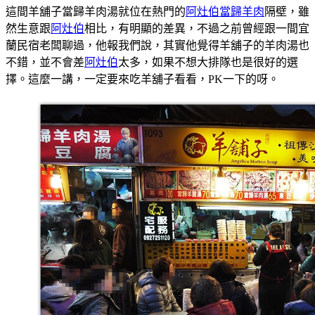
這間羊舖子當歸羊肉湯就位在熱門的
阿灶伯當歸羊肉
隔壁，雖
然生意跟
阿灶伯
相比，有明顯的差異，不過之前曾經跟一間宜
蘭民宿老闆聊過，他報我們說，其實他覺得羊舖子的羊肉湯也
不錯，並不會差
阿灶伯
太多，如果不想大排隊也是很好的選
擇。這麼一講，一定要來吃羊舖子看看，PK一下的呀。