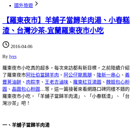
國外旅遊
【羅東夜市】羊舖子當歸羊肉湯、小春糕
渣、台灣沙茶-宜蘭羅東夜市小吃
2016-04-06
By
lyes
羅東夜市小吃真的超多，每次來訪都有新目標，之前陸續介紹
了羅東夜市
阿灶伯當歸羊肉
、
阿公仔龍鳳腿
、
隆新一串心
、
義
豐蔥油餅
、
肉粽李
、
王老吉滷味
、
羅東紅豆湯圓
、
魏姐包心粉
圓
、
晶圓包心粉圓
…等，這一篇接著來看網路口碑同樣不錯的
羅東夜市小吃，「羊舖子當歸羊肉湯」、「小春糕渣」、「台
灣沙茶」吧！
一、羊舖子當歸羊肉湯