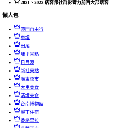
2021、2022 痞客邦社群影響力前百大部落客
懶人包
澳門自由行
車埕
田尾
埔里景點
日月潭
新社景點
廟東夜市
大甲美食
清境美食
台南博物館
墾丁住宿
香格里拉