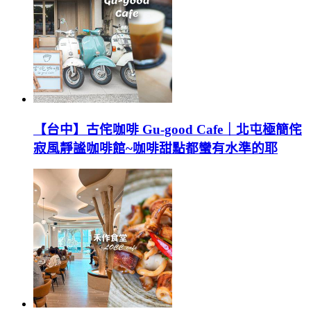
【台中】古侘咖啡 Gu-good Cafe｜北屯極簡侘
寂風靜謐咖啡館~咖啡甜點都蠻有水準的耶