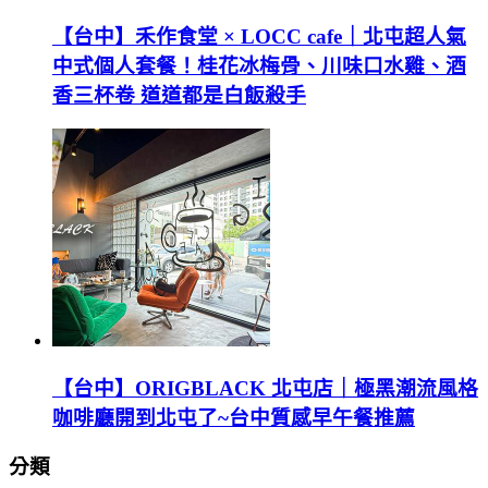
【台中】禾作食堂 × LOCC cafe｜北屯超人氣
中式個人套餐！桂花冰梅骨、川味口水雞、酒
香三杯卷 道道都是白飯殺手
【台中】ORIGBLACK 北屯店｜極黑潮流風格
咖啡廳開到北屯了~台中質感早午餐推薦
分類