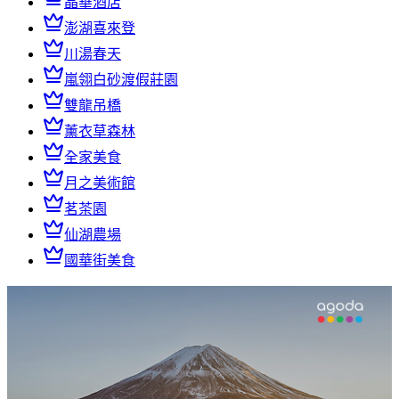
晶華酒店
澎湖喜來登
川湯春天
嵐翎白砂渡假莊園
雙龍吊橋
薰衣草森林
全家美食
月之美術館
茗茶園
仙湖農場
國華街美食