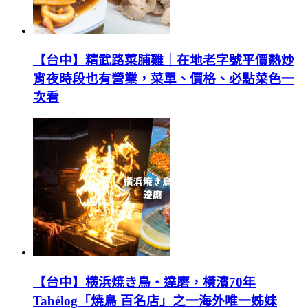
【台中】精武路菜脯雞｜在地老字號平價熱炒
宵夜時段也有營業，菜單、價格、必點菜色一
次看
【台中】横浜焼き鳥‧達磨，橫濱70年
Tabélog「焼鳥 百名店」之一海外唯一姊妹