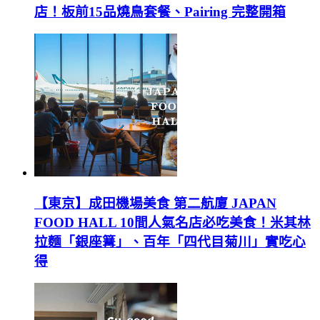
店！板前15品燒鳥套餐、Pairing 完整開箱
【東京】成田機場美食 第二航廈 JAPAN
FOOD HALL 10間人氣名店必吃美食！米其林
拉麵「銀座篝」、百年「四代目菊川」實吃心
得