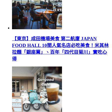
【東京】成田機場美食 第二航廈 JAPAN
FOOD HALL 10間人氣名店必吃美食！米其林
拉麵「銀座篝」、百年「四代目菊川」實吃心
得