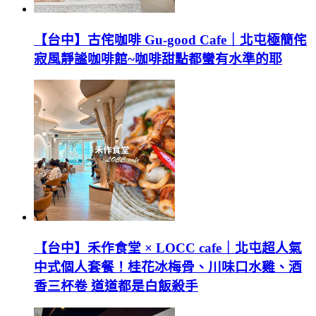
【台中】古侘咖啡 Gu-good Cafe｜北屯極簡侘
寂風靜謐咖啡館~咖啡甜點都蠻有水準的耶
【台中】禾作食堂 × LOCC cafe｜北屯超人氣
中式個人套餐！桂花冰梅骨、川味口水雞、酒
香三杯卷 道道都是白飯殺手