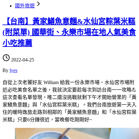
國外旅遊
【台南】黃家鱔魚意麵&水仙宮粽葉米糕
(附菜單) 國華街、永樂市場在地人氣美食
小吃推薦
2022-04-25
By
lyes
自從上次老饕好友 William 給我一份永樂市場、水仙宮市場附
近必吃美食名單之後，我就決定要趁每次到訪台南一一攻略💪
這次查看名單發現，唯二還沒挑戰就剩下午才開始營業的「黃
家鱔魚意麵」與「水仙宮粽葉米糕」。我們台南旅遊第一天入
住的暖時逸旅走路到相鄰的「黃家鱔魚意麵」和「水仙宮粽葉
米糕」只要6分鐘很近，當晚餐吃剛剛好~