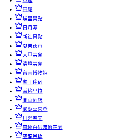
車埕
田尾
埔里景點
日月潭
新社景點
廟東夜市
大甲美食
清境美食
台南博物館
墾丁住宿
香格里拉
晶華酒店
澎湖喜來登
川湯春天
嵐翎白砂渡假莊園
雙龍吊橋