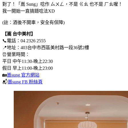
對了！「嵩 Sung」唸作 ㄙㄨㄥ，不是 ㄍㄠ 也不是 ㄏㄠ喔！
我一開始一直搞錯唸法XD
(註：酒後不開車，安全有保障)
【嵩 台中美村】
📞電話：04 2326 2555
📍地址：403台中市西區美村路一段36號2樓
⏰營業時間：
平日 中午11:30-晚上22:30
假日 早上11:00-晚上23:00
🏡
嵩sung 官方網站
📬
嵩sung FB 粉絲頁