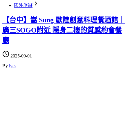
國外旅遊
【台中】嵩 Sung 歐陸創意料理餐酒館｜
廣三SOGO附近 隱身二樓的質感約會餐
廳
2025-09-01
By
lyes