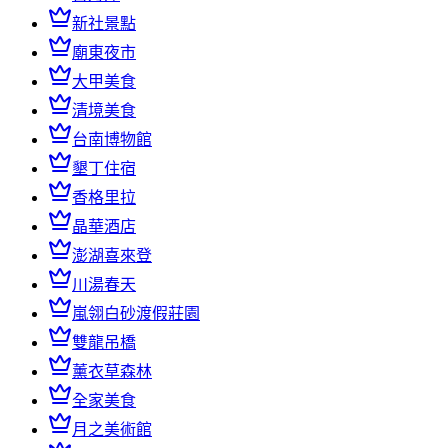
新社景點
廟東夜市
大甲美食
清境美食
台南博物館
墾丁住宿
香格里拉
晶華酒店
澎湖喜來登
川湯春天
嵐翎白砂渡假莊園
雙龍吊橋
薰衣草森林
全家美食
月之美術館