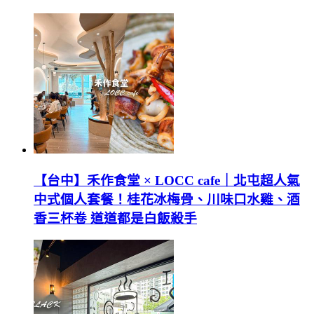
【台中】禾作食堂 × LOCC cafe｜北屯超人氣
中式個人套餐！桂花冰梅骨、川味口水雞、酒
香三杯卷 道道都是白飯殺手