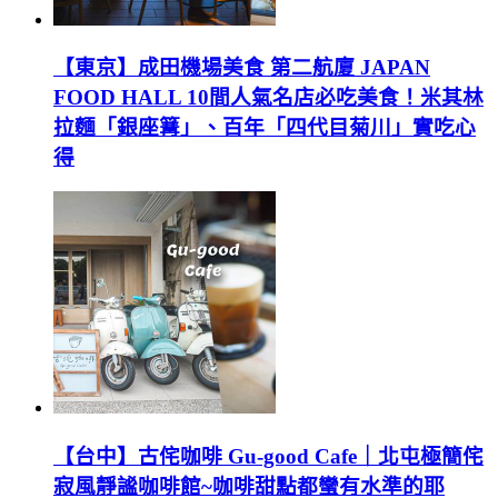
【東京】成田機場美食 第二航廈 JAPAN
FOOD HALL 10間人氣名店必吃美食！米其林
拉麵「銀座篝」、百年「四代目菊川」實吃心
得
【台中】古侘咖啡 Gu-good Cafe｜北屯極簡侘
寂風靜謐咖啡館~咖啡甜點都蠻有水準的耶